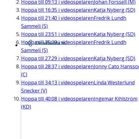
Hoppa till
09:13
i videospelaren
Johan Forssell (M)
Hoppa till
16:35
i videospelaren
Katja Nyberg (SD)
Hoppa till
21:40
i videospelaren
Fredrik Lundh
Sammeli (S)
Hoppa till
23:51
i videospelaren
Katja Nyberg (SD)
Hoppa till
25:19
i videospelaren
Fredrik Lundh
Dela/Bädda in
Sammeli (S)
Hoppa till
27:29
i videospelaren
Katja Nyberg (SD)
Hoppa till
28:37
i videospelaren
Jonny Cato Hansso
(C)
Hoppa till
34:13
i videospelaren
Linda Westerlund
Snecker (V)
Hoppa till
40:08
i videospelaren
Ingemar Kihlström
(KD)