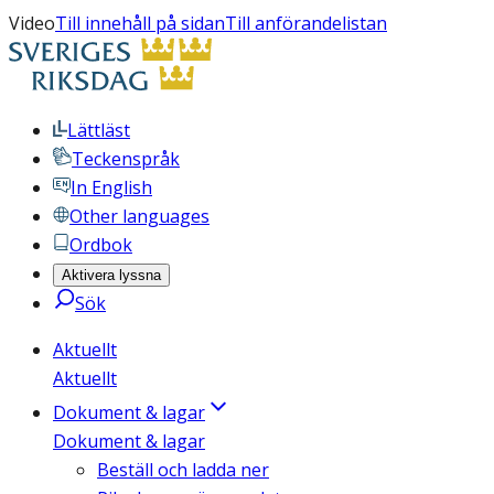
Video
Till innehåll på sidan
Till anförandelistan
Lättläst
Teckenspråk
In English
Other languages
Ordbok
Aktivera lyssna
Sök
Aktuellt
Aktuellt
Dokument & lagar
Dokument & lagar
Beställ och ladda ner