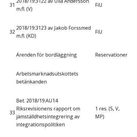
2018/19:3122 av Ulla Andersson
31
FiU
m.fl. (V)
2018/19:3123 av Jakob Forssmed
32
FiU
m.fl. (KD)
Ärenden för bordläggning
Reservationer
Arbetsmarknadsutskottets
betänkanden
Bet. 2018/19:AU14
Riksrevisionens rapport om
1 res. (S, V,
33
jämställdhetsintegrering av
MP)
integrationspolitiken