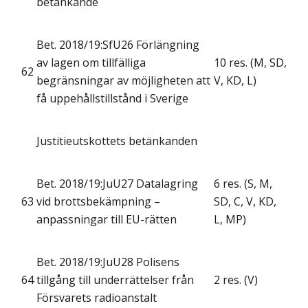
betänkande
Bet. 2018/19:SfU26 Förlängning
av lagen om tillfälliga
10 res. (M, SD,
62
begränsningar av möjligheten att
V, KD, L)
få uppehållstillstånd i Sverige
Justitieutskottets betänkanden
Bet. 2018/19:JuU27 Datalagring
6 res. (S, M,
63
vid brottsbekämpning –
SD, C, V, KD,
anpassningar till EU-rätten
L, MP)
Bet. 2018/19:JuU28 Polisens
64
tillgång till underrättelser från
2 res. (V)
Försvarets radioanstalt