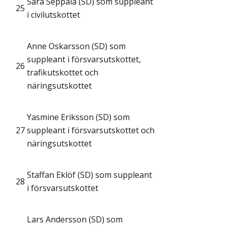
Sara Seppälä (SD) som suppleant
25
i civilutskottet
Anne Oskarsson (SD) som
suppleant i försvarsutskottet,
26
trafikutskottet och
näringsutskottet
Yasmine Eriksson (SD) som
27
suppleant i försvarsutskottet och
näringsutskottet
Staffan Eklöf (SD) som suppleant
28
i försvarsutskottet
Lars Andersson (SD) som