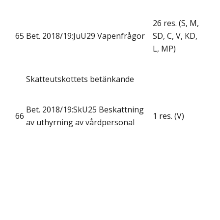
26 res. (S, M,
65
Bet. 2018/19:JuU29 Vapenfrågor
SD, C, V, KD,
L, MP)
Skatteutskottets betänkande
Bet. 2018/19:SkU25 Beskattning
66
1 res. (V)
av uthyrning av vårdpersonal