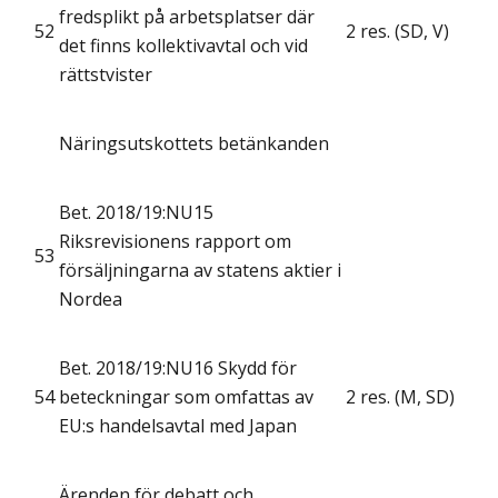
fredsplikt på arbetsplatser där
52
2 res. (SD, V)
det finns kollektivavtal och vid
rättstvister
Näringsutskottets betänkanden
Bet. 2018/19:NU15
Riksrevisionens rapport om
53
försäljningarna av statens aktier i
Nordea
Bet. 2018/19:NU16 Skydd för
54
beteckningar som omfattas av
2 res. (M, SD)
EU:s handelsavtal med Japan
Ärenden för debatt och