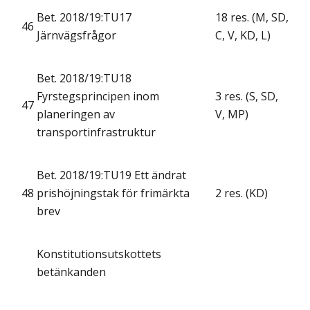
Bet. 2018/19:TU17
18 res. (M, SD,
46
Järnvägsfrågor
C, V, KD, L)
Bet. 2018/19:TU18
Fyrstegsprincipen inom
3 res. (S, SD,
47
planeringen av
V, MP)
transportinfrastruktur
Bet. 2018/19:TU19 Ett ändrat
48
prishöjningstak för frimärkta
2 res. (KD)
brev
Konstitutionsutskottets
betänkanden