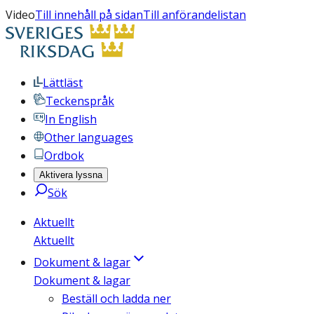
Video
Till innehåll på sidan
Till anförandelistan
Lättläst
Teckenspråk
In English
Other languages
Ordbok
Aktivera lyssna
Sök
Aktuellt
Aktuellt
Dokument & lagar
Dokument & lagar
Beställ och ladda ner