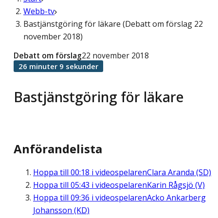
Webb-tv
Bastjänstgöring för läkare (Debatt om förslag 22
november 2018)
Debatt om förslag
22 november 2018
26 minuter 9 sekunder
Bastjänstgöring för läkare
Anförandelista
Hoppa till
00:18
i videospelaren
Clara Aranda (SD)
Hoppa till
05:43
i videospelaren
Karin Rågsjö (V)
Hoppa till
09:36
i videospelaren
Acko Ankarberg
Johansson (KD)