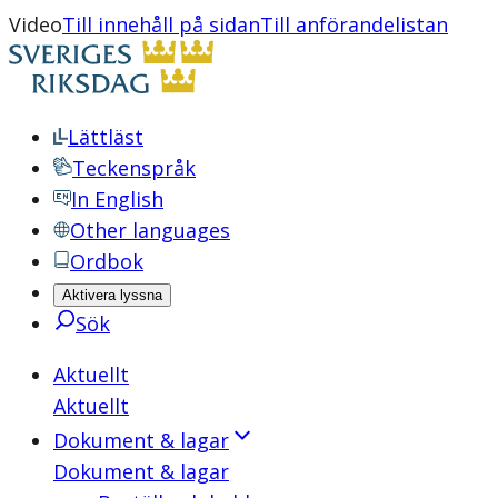
Video
Till innehåll på sidan
Till anförandelistan
Lättläst
Teckenspråk
In English
Other languages
Ordbok
Aktivera lyssna
Sök
Aktuellt
Aktuellt
Dokument & lagar
Dokument & lagar