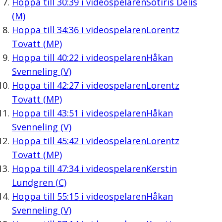
Hoppa till
30:39
i videospelaren
Sotiris Delis
(M)
Hoppa till
34:36
i videospelaren
Lorentz
Tovatt (MP)
Hoppa till
40:22
i videospelaren
Håkan
Svenneling (V)
Hoppa till
42:27
i videospelaren
Lorentz
Tovatt (MP)
Hoppa till
43:51
i videospelaren
Håkan
Svenneling (V)
Hoppa till
45:42
i videospelaren
Lorentz
Tovatt (MP)
Hoppa till
47:34
i videospelaren
Kerstin
Lundgren (C)
Hoppa till
55:15
i videospelaren
Håkan
Svenneling (V)