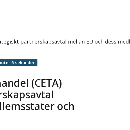
ategiskt partnerskapsavtal mellan EU och dess med
nuter 6 sekunder
andel (CETA)
rskapsavtal
dlemsstater och