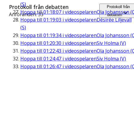
(S)
Protokoll från debatten
Protokoll från
Hoppa till
01:18:07
i videospelaren
Ola Johansson (
Anföranden: 33
debatten
Hoppa till
01:19:03
i videospelaren
Désirée Liljevall
(S)
Hoppa till
01:19:34
i videospelaren
Ola Johansson (
Hoppa till
01:20:30
i videospelaren
Siv Holma (V)
Hoppa till
01:22:43
i videospelaren
Ola Johansson (
Hoppa till
01:24:47
i videospelaren
Siv Holma (V)
Hoppa till
01:26:47
i videospelaren
Ola Johansson (