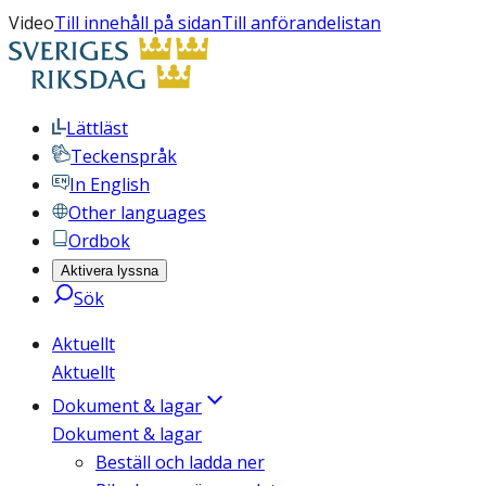
Video
Till innehåll på sidan
Till anförandelistan
Lättläst
Teckenspråk
In English
Other languages
Ordbok
Aktivera lyssna
Sök
Aktuellt
Aktuellt
Dokument & lagar
Dokument & lagar
Beställ och ladda ner