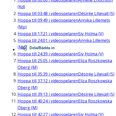
Hoppa till
00:00
i videospelaren
Annelie Enochson
(Kd)
Hoppa till
03:48
i videospelaren
Désirée Liljevall (S)
Hoppa till
09:49
i videospelaren
Annika Lillemets
(Mp)
Hoppa till
17:21
i videospelaren
Siv Holma (V)
Hoppa till
24:01
i videospelaren
Annika Lillemets
(Mp)
Dela/Bädda in
Hoppa till
24:39
i videospelaren
Siv Holma (V)
Hoppa till
25:05
i videospelaren
Eliza Roszkowska
Öberg (M)
Hoppa till
35:39
i videospelaren
Désirée Liljevall (S)
Hoppa till
37:12
i videospelaren
Eliza Roszkowska
Öberg (M)
Hoppa till
39:13
i videospelaren
Désirée Liljevall (S)
Hoppa till
40:24
i videospelaren
Eliza Roszkowska
Öberg (M)
Hoppa till
42:27
i videospelaren
Siv Holma (V)