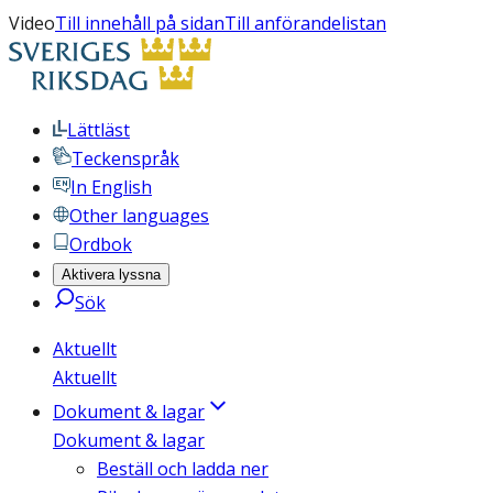
Video
Till innehåll på sidan
Till anförandelistan
Lättläst
Teckenspråk
In English
Other languages
Ordbok
Aktivera lyssna
Sök
Aktuellt
Aktuellt
Dokument & lagar
Dokument & lagar
Beställ och ladda ner