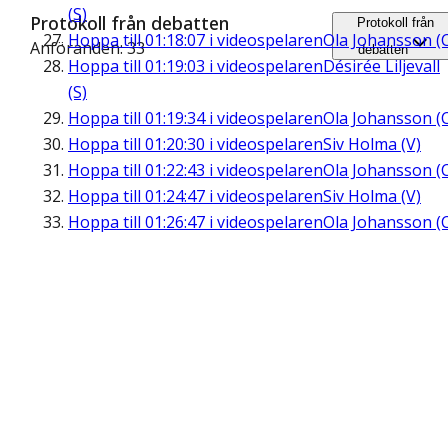
(S)
Protokoll från debatten
Protokoll från
Hoppa till
01:18:07
i videospelaren
Ola Johansson (
Anföranden: 33
debatten
Hoppa till
01:19:03
i videospelaren
Désirée Liljevall
(S)
Hoppa till
01:19:34
i videospelaren
Ola Johansson (
Hoppa till
01:20:30
i videospelaren
Siv Holma (V)
Hoppa till
01:22:43
i videospelaren
Ola Johansson (
Hoppa till
01:24:47
i videospelaren
Siv Holma (V)
Hoppa till
01:26:47
i videospelaren
Ola Johansson (