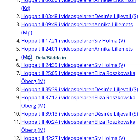
Hoppa till
00:00
i videospelaren
Annelie Enochson
(Kd)
Hoppa till
03:48
i videospelaren
Désirée Liljevall (S)
Hoppa till
09:49
i videospelaren
Annika Lillemets
(Mp)
Hoppa till
17:21
i videospelaren
Siv Holma (V)
Hoppa till
24:01
i videospelaren
Annika Lillemets
(Mp)
Dela/Bädda in
Hoppa till
24:39
i videospelaren
Siv Holma (V)
Hoppa till
25:05
i videospelaren
Eliza Roszkowska
Öberg (M)
Hoppa till
35:39
i videospelaren
Désirée Liljevall (S)
Hoppa till
37:12
i videospelaren
Eliza Roszkowska
Öberg (M)
Hoppa till
39:13
i videospelaren
Désirée Liljevall (S)
Hoppa till
40:24
i videospelaren
Eliza Roszkowska
Öberg (M)
Hoppa till
42:27
i videospelaren
Siv Holma (V)