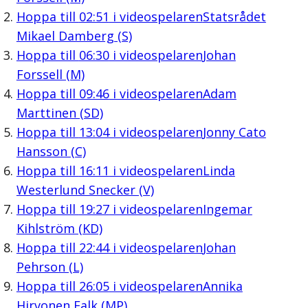
Hoppa till
02:51
i videospelaren
Statsrådet
Mikael Damberg (S)
Hoppa till
06:30
i videospelaren
Johan
Forssell (M)
Hoppa till
09:46
i videospelaren
Adam
Marttinen (SD)
Hoppa till
13:04
i videospelaren
Jonny Cato
Hansson (C)
Hoppa till
16:11
i videospelaren
Linda
Westerlund Snecker (V)
Hoppa till
19:27
i videospelaren
Ingemar
Kihlström (KD)
Hoppa till
22:44
i videospelaren
Johan
Pehrson (L)
Hoppa till
26:05
i videospelaren
Annika
Hirvonen Falk (MP)