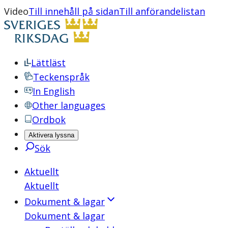
Video
Till innehåll på sidan
Till anförandelistan
Lättläst
Teckenspråk
In English
Other languages
Ordbok
Aktivera lyssna
Sök
Aktuellt
Aktuellt
Dokument & lagar
Dokument & lagar