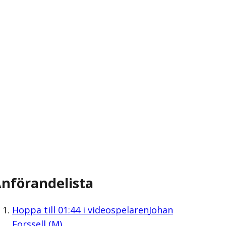
nförandelista
Hoppa till
01:44
i videospelaren
Johan
Forssell (M)