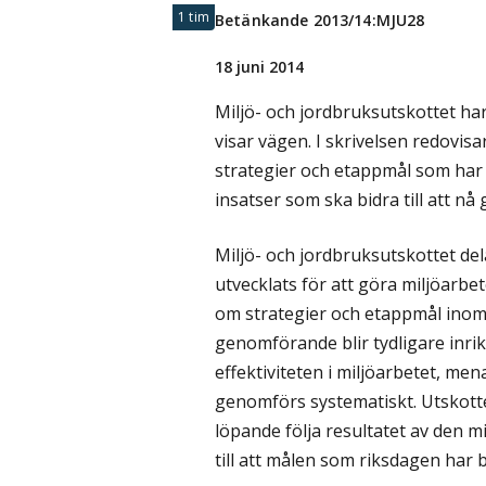
1 tim
Betänkande 2013/14:MJU28
18 juni 2014
Miljö- och jordbruksutskottet ha
visar vägen. I skrivelsen redovis
strategier och etappmål som har 
insatser som ska bidra till att n
Miljö- och jordbruksutskottet de
utvecklats för att göra miljöarbet
om strategier och etappmål inom p
genomförande blir tydligare inri
effektiviteten i miljöarbetet, mena
genomförs systematiskt. Utskottet
löpande följa resultatet av den m
till att målen som riksdagen har