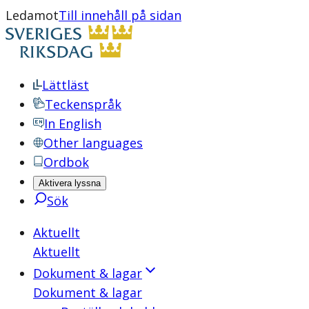
Ledamot
Till innehåll på sidan
Lättläst
Teckenspråk
In English
Other languages
Ordbok
Aktivera lyssna
Sök
Aktuellt
Aktuellt
Dokument & lagar
Dokument & lagar