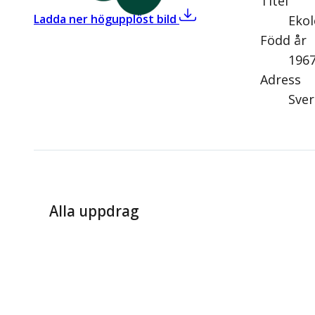
Titel
,
Roger Tiefensee (C)
Ladda ner högupplöst bild
Eko
Född år
196
Adress
Sver
Alla uppdrag