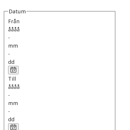
Datum
Från
åååå
-
mm
-
dd
Till
åååå
-
mm
-
dd