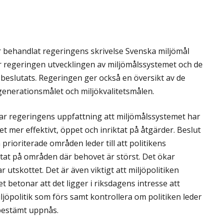
r behandlat regeringens skrivelse Svenska miljömål
ar regeringen utvecklingen av miljömålssystemet och de
beslutats. Regeringen ger också en översikt av de
å generationsmålet och miljökvalitetsmålen.
lar regeringens uppfattning att miljömålssystemet har
et mer effektivt, öppet och inriktat på åtgärder. Beslut
rioriterade områden leder till att politikens
ktat på områden där behovet är störst. Det ökar
r utskottet. Det är även viktigt att miljöpolitiken
 betonar att det ligger i riksdagens intresse att
iljöpolitik som förs samt kontrollera om politiken leder
 bestämt uppnås.