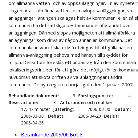
om allmänna vatten- och avloppsanläggningar. En av nyheter
i lagen är att allmänna vatten- och avloppsanläggningar, va-
anläggningar, antingen ska ägas helt av kommunen, eller så s
kommunen ha det rättsliga bestämmande inflytandet över
anläggningen. Därmed slopas möjligheten att allmänförklara
anläggningar som drivs av någon annan än kommunen. Det
kommunala ansvaret ska också utvidgas till att gälla när en
allmän va-anläggning behövs med hänsyn till skyddet för
miljön. Dessutom föreslås ett undantag från den kommunala
lokaliseringsprincipen för att göra det möjligt för en kommun
huvudman att sköta driften av va-anläggningar i andra
kommuner. De nya reglerna börjar gälla den 1 januari 2007.
Behandlade dokument
3
Förslagspunkter
4
Reservationer
3
Anföranden och repliker
17, 47 minuter
Justering
2006-03-30
Datum
2006-03-30
Debatt
2006-04-20
Beslut
2006-04-26
Betänkande 2005/06:BoU8