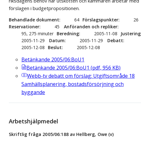
riksdagens behov när utskotten och kammaren arbetar med
förslagen i budgetpropositionen.
Behandlade dokument
64
Förslagspunkter
26
Reservationer
45
Anföranden och repliker
95, 275 minuter
Beredning
2005-11-08
Justering
2005-11-29
Datum
2005-11-29
Debatt
2005-12-08
Beslut
2005-12-08
Betänkande 2005/06:BoU1
Betänkande 2005/06:BoU1
(
pdf
,
956
KB
)
Webb-tv
debatt om förslag: Utgiftsområde 18
Samhällsplanering, bostadsförsörjning och
byggande
Arbetshjälpmedel
Skriftlig fråga 2005/06:188 av Hellberg, Owe (v)