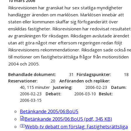
10 mars 2006
Riksrevisionen har granskat hur sex statliga myndigheter
handlägger ärenden om marklösen. Marklösen innebär att
staten eller kommunen skaffar sig förfoganderätt över
enskildas fastigheter. Riksrevisionen har redovisat resultatet
av granskningen för riksdagen. Riksdagen avslutade ärendet
utan att göra något mer eftersom regeringen redan följt
Riksrevisionens rekommendationer. Riksdagen sade också ne
till motioner om fastighetsrättsliga frågor från motionstiden
2004 och 2005.
Behandlade dokument
31
Förslagspunkter
18
Reservationer
20
Anföranden och repliker
40, 115 minuter
Justering
2006-02-23
Datum
2006-02-23
Debatt
2006-03-10
Beslut
2006-03-15
Betänkande 2005/06:BoU5
Betänkande 2005/06:BoU5
(
pdf
,
345
KB
)
Webb-tv
debatt om förslag: Fastighetsrättsliga