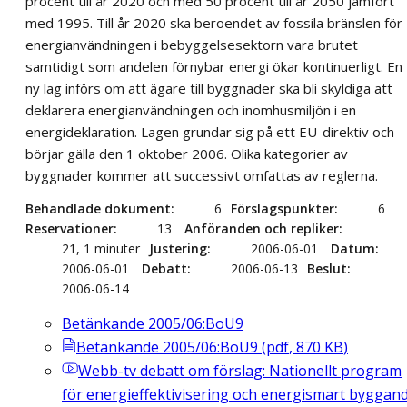
procent till år 2020 och med 50 procent till år 2050 jämfört
med 1995. Till år 2020 ska beroendet av fossila bränslen för
energianvändningen i bebyggelsesektorn vara brutet
samtidigt som andelen förnybar energi ökar kontinuerligt. En
ny lag införs om att ägare till byggnader ska bli skyldiga att
deklarera energianvändningen och inomhusmiljön i en
energideklaration. Lagen grundar sig på ett EU-direktiv och
börjar gälla den 1 oktober 2006. Olika kategorier av
byggnader kommer att successivt omfattas av reglerna.
Behandlade dokument
6
Förslagspunkter
6
Reservationer
13
Anföranden och repliker
21, 1 minuter
Justering
2006-06-01
Datum
2006-06-01
Debatt
2006-06-13
Beslut
2006-06-14
Betänkande 2005/06:BoU9
Betänkande 2005/06:BoU9
(
pdf
,
870
KB
)
Webb-tv
debatt om förslag: Nationellt program
för energieffektivisering och energismart byggan