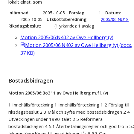
lokalt elnät, som
Inlämnad
2005-10-05
Förslag
1
Datum
2005-10-05
Utskottsberedning
2005/06:NU18
Riksdagsbeslut
(1 yrkande): 1 avslag
Motion 2005/06:N402 av Owe Hellberg (v)
Motion 2005/06:N402 av Owe Hellberg (v)
(
docx
,
37
KB
)
Bostadsbidragen
Motion 2005/06:Bo311 av Owe Hellberg m.fl. (v)
1 Innehållsförteckning 1 Innehållsförteckning 1 2 Förslag till
riksdagsbeslut 2 3 Mål och syfte med bostadsbidragen 2 4
Utvecklingen under 1990-talet 2 5 Reformera
bostadsbidragen 4 5.1 Återbetalningsregler och god tro 5 5.
Inkomstöverföring till annat inkomstår 6 5.3 Om