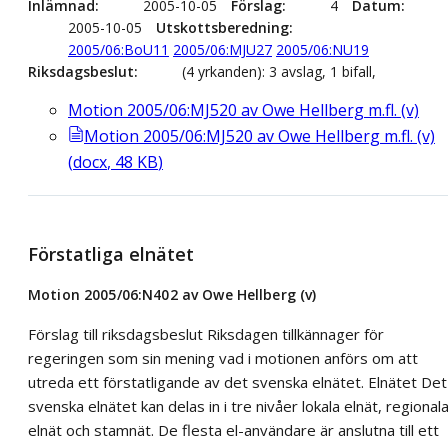
Inlämnad
2005-10-05
Förslag
4
Datum
2005-10-05
Utskottsberedning
2005/06:BoU11
2005/06:MJU27
2005/06:NU19
Riksdagsbeslut
(4 yrkanden): 3 avslag, 1 bifall,
Motion 2005/06:MJ520 av Owe Hellberg m.fl. (v)
Motion 2005/06:MJ520 av Owe Hellberg m.fl. (v)
(
docx
,
48
KB
)
Förstatliga elnätet
Motion 2005/06:N402 av Owe Hellberg (v)
Förslag till riksdagsbeslut Riksdagen tillkännager för
regeringen som sin mening vad i motionen anförs om att
utreda ett förstatligande av det svenska elnätet. Elnätet Det
svenska elnätet kan delas in i tre nivåer lokala elnät, regional
elnät och stamnät. De flesta el-användare är anslutna till ett