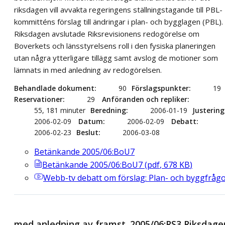
riksdagen vill avvakta regeringens ställningstagande till PBL-
kommitténs förslag till ändringar i plan- och bygglagen (PBL).
Riksdagen avslutade Riksrevisionens redogörelse om
Boverkets och länsstyrelsens roll i den fysiska planeringen
utan några ytterligare tillägg samt avslog de motioner som
lämnats in med anledning av redogörelsen.
Behandlade dokument
90
Förslagspunkter
19
Reservationer
29
Anföranden och repliker
55, 181 minuter
Beredning
2006-01-19
Justering
2006-02-09
Datum
2006-02-09
Debatt
2006-02-23
Beslut
2006-03-08
Betänkande 2005/06:BoU7
Betänkande 2005/06:BoU7
(
pdf
,
678
KB
)
Webb-tv
debatt om förslag: Plan- och byggfråg
med anledning av framst. 2005/06:RS3 Riksdage