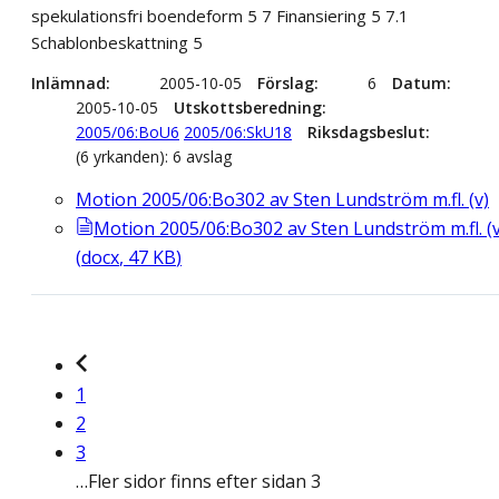
spekulationsfri boendeform 5 7 Finansiering 5 7.1
Schablonbeskattning 5
Inlämnad
2005-10-05
Förslag
6
Datum
2005-10-05
Utskottsberedning
2005/06:BoU6
2005/06:SkU18
Riksdagsbeslut
(6 yrkanden): 6 avslag
Motion 2005/06:Bo302 av Sten Lundström m.fl. (v)
Motion 2005/06:Bo302 av Sten Lundström m.fl. (v
(
docx
,
47
KB
)
1
2
3
…
Fler sidor finns efter sidan 3