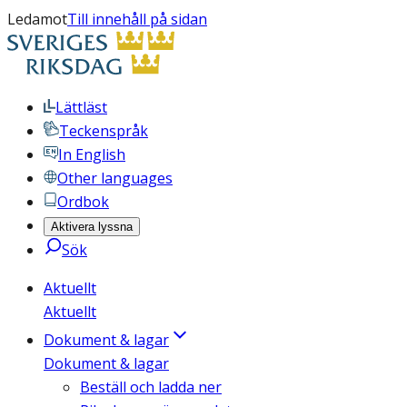
Ledamot
Till innehåll på sidan
Lättläst
Teckenspråk
In English
Other languages
Ordbok
Aktivera lyssna
Sök
Aktuellt
Aktuellt
Dokument & lagar
Dokument & lagar
Beställ och ladda ner