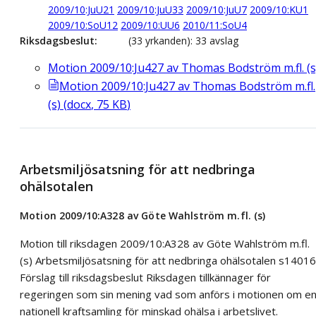
2009/10:JuU21
2009/10:JuU33
2009/10:JuU7
2009/10:KU1
2009/10:SoU12
2009/10:UU6
2010/11:SoU4
Riksdagsbeslut
(33 yrkanden): 33 avslag
Motion 2009/10:Ju427 av Thomas Bodström m.fl. (s
Motion 2009/10:Ju427 av Thomas Bodström m.fl.
(s)
(
docx
,
75
KB
)
Arbetsmiljösatsning för att nedbringa
ohälsotalen
Motion 2009/10:A328 av Göte Wahlström m.fl. (s)
Motion till riksdagen 2009/10:A328 av Göte Wahlström m.fl.
(s) Arbetsmiljösatsning för att nedbringa ohälsotalen s14016
Förslag till riksdagsbeslut Riksdagen tillkännager för
regeringen som sin mening vad som anförs i motionen om e
nationell kraftsamling för minskad ohälsa i arbetslivet.