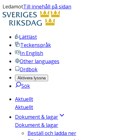
Ledamot
Till innehåll på sidan
Lättläst
Teckenspråk
In English
Other languages
Ordbok
Aktivera lyssna
Sök
Aktuellt
Aktuellt
Dokument & lagar
Dokument & lagar
Beställ och ladda ner