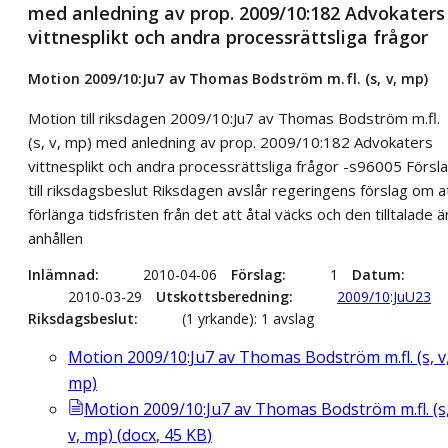
med anledning av prop. 2009/10:182 Advokaters
vittnesplikt och andra processrättsliga frågor
Motion 2009/10:Ju7 av Thomas Bodström m.fl. (s, v, mp)
Motion till riksdagen 2009/10:Ju7 av Thomas Bodström m.fl.
(s, v, mp) med anledning av prop. 2009/10:182 Advokaters
vittnesplikt och andra processrättsliga frågor -s96005 Försl
till riksdagsbeslut Riksdagen avslår regeringens förslag om a
förlänga tidsfristen från det att åtal väcks och den tilltalade ä
anhållen
Inlämnad
2010-04-06
Förslag
1
Datum
2010-03-29
Utskottsberedning
2009/10:JuU23
Riksdagsbeslut
(1 yrkande): 1 avslag
Motion 2009/10:Ju7 av Thomas Bodström m.fl. (s, v
mp)
Motion 2009/10:Ju7 av Thomas Bodström m.fl. (s
v, mp)
(
docx
,
45
KB
)