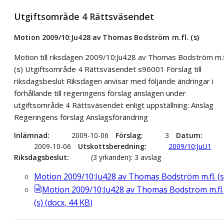
Utgiftsområde 4 Rättsväsendet
Motion 2009/10:Ju428 av Thomas Bodström m.fl. (s)
Motion till riksdagen 2009/10:Ju428 av Thomas Bodström m.f
(s) Utgiftsområde 4 Rättsväsendet s96001 Förslag till
riksdagsbeslut Riksdagen anvisar med följande ändringar i
förhållande till regeringens förslag anslagen under
utgiftsområde 4 Rättsväsendet enligt uppställning: Anslag
Regeringens förslag Anslagsförändring
Inlämnad
2009-10-06
Förslag
3
Datum
2009-10-06
Utskottsberedning
2009/10:JuU1
Riksdagsbeslut
(3 yrkanden): 3 avslag
Motion 2009/10:Ju428 av Thomas Bodström m.fl. (s
Motion 2009/10:Ju428 av Thomas Bodström m.fl.
(s)
(
docx
,
44
KB
)