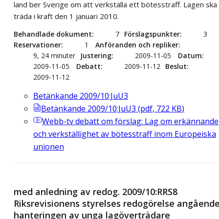
land ber Sverige om att verkställa ett bötesstraff. Lagen ska
träda i kraft den 1 januari 2010.
Behandlade dokument
7
Förslagspunkter
3
Reservationer
1
Anföranden och repliker
9, 24 minuter
Justering
2009-11-05
Datum
2009-11-05
Debatt
2009-11-12
Beslut
2009-11-12
Betänkande 2009/10:JuU3
Betänkande 2009/10:JuU3
(
pdf
,
722
KB
)
Webb-tv
debatt om förslag: Lag om erkännande
och verkställighet av bötesstraff inom Europeiska
unionen
med anledning av redog. 2009/10:RRS8
Riksrevisionens styrelses redogörelse angåend
hanteringen av unga lagöverträdare