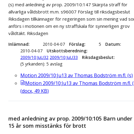
(s) med anledning av prop. 2009/10:147 Skärpta straff för
allvarliga våldsbrott m.m. s96007 Förslag till riksdagsbeslut
Riksdagen tillkännager för regeringen som sin mening vad s
anförs i motionen om en ny straffskala för synnerligen grov
våldtäkt. Riksdagen
Inlämnad
2010-04-07
Förslag
5
Datum
2010-04-07
Utskottsberedning
2009/10:JuU32
2009/10:JuU33
Riksdagsbeslut
(5 yrkanden): 5 avslag
Motion 2009/10:Ju13 av Thomas Bodström m.fl. (s)
Motion 2009/10:Ju13 av Thomas Bodström m.fl. (
(
docx
,
49
KB
)
med anledning av prop. 2009/10:105 Barn under
15 år som misstänks för brott