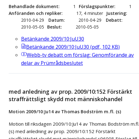
Behandlade dokument
1
Förslagspunkter
1
Anföranden och repliker
17, 4 minuter
Justering
2010-04-29
Datum
2010-04-29
Debatt
2010-05-05
Beslut
2010-05-05
Betänkande 2009/10:JuU30
Betänkande 2009/10:JuU30
(
pdf
,
102
KB
)
Webb-tv
debatt om förslag: Genomförande av
delar av Prümrådsbeslutet
med anledning av prop. 2009/10:152 Förstärkt
straffrättsligt skydd mot människohandel
Motion 2009/10:Ju14 av Thomas Bodström m.fl. (s)
Motion till riksdagen 2009/10:Ju14 av Thomas Bodström m.fl
(s) med anledning av prop. 2009/10:152 Förstärkt
straffrättsligt skydd mot människohandel s96008 Förslag till