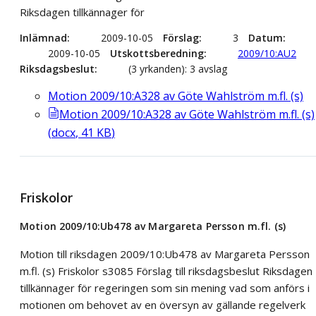
Riksdagen tillkännager för
Inlämnad
2009-10-05
Förslag
3
Datum
2009-10-05
Utskottsberedning
2009/10:AU2
Riksdagsbeslut
(3 yrkanden): 3 avslag
Motion 2009/10:A328 av Göte Wahlström m.fl. (s)
Motion 2009/10:A328 av Göte Wahlström m.fl. (s)
(
docx
,
41
KB
)
Friskolor
Motion 2009/10:Ub478 av Margareta Persson m.fl. (s)
Motion till riksdagen 2009/10:Ub478 av Margareta Persson
m.fl. (s) Friskolor s3085 Förslag till riksdagsbeslut Riksdagen
tillkännager för regeringen som sin mening vad som anförs i
motionen om behovet av en översyn av gällande regelverk