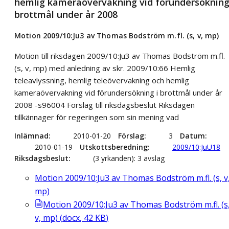
hemlig kameraövervakning vid förundersökning
brottmål under år 2008
Motion 2009/10:Ju3 av Thomas Bodström m.fl. (s, v, mp)
Motion till riksdagen 2009/10:Ju3 av Thomas Bodström m.fl.
(s, v, mp) med anledning av skr. 2009/10:66 Hemlig
teleavlyssning, hemlig teleövervakning och hemlig
kameraövervakning vid förundersökning i brottmål under år
2008 -s96004 Förslag till riksdagsbeslut Riksdagen
tillkännager för regeringen som sin mening vad
Inlämnad
2010-01-20
Förslag
3
Datum
2010-01-19
Utskottsberedning
2009/10:JuU18
Riksdagsbeslut
(3 yrkanden): 3 avslag
Motion 2009/10:Ju3 av Thomas Bodström m.fl. (s, v
mp)
Motion 2009/10:Ju3 av Thomas Bodström m.fl. (s
v, mp)
(
docx
,
42
KB
)