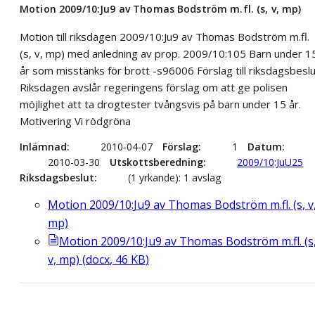
Motion 2009/10:Ju9 av Thomas Bodström m.fl. (s, v, mp)
Motion till riksdagen 2009/10:Ju9 av Thomas Bodström m.fl.
(s, v, mp) med anledning av prop. 2009/10:105 Barn under 1
år som misstänks för brott -s96006 Förslag till riksdagsbesl
Riksdagen avslår regeringens förslag om att ge polisen
möjlighet att ta drogtester tvångsvis på barn under 15 år.
Motivering Vi rödgröna
Inlämnad
2010-04-07
Förslag
1
Datum
2010-03-30
Utskottsberedning
2009/10:JuU25
Riksdagsbeslut
(1 yrkande): 1 avslag
Motion 2009/10:Ju9 av Thomas Bodström m.fl. (s, v
mp)
Motion 2009/10:Ju9 av Thomas Bodström m.fl. (s
v, mp)
(
docx
,
46
KB
)