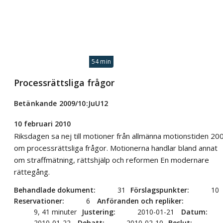
54 min
Processrättsliga frågor
Betänkande 2009/10:JuU12
10 februari 2010
Riksdagen sa nej till motioner från allmänna motionstiden 20
om processrättsliga frågor. Motionerna handlar bland annat
om straffmätning, rättshjälp och reformen En modernare
rättegång.
Behandlade dokument
31
Förslagspunkter
10
Reservationer
6
Anföranden och repliker
9, 41 minuter
Justering
2010-01-21
Datum
2010-01-22
Debatt
2010-02-10
Beslut