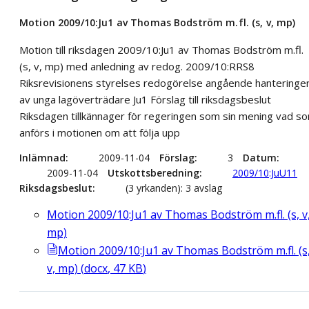
Motion 2009/10:Ju1 av Thomas Bodström m.fl. (s, v, mp)
Motion till riksdagen 2009/10:Ju1 av Thomas Bodström m.fl.
(s, v, mp) med anledning av redog. 2009/10:RRS8
Riksrevisionens styrelses redogörelse angående hanteringe
av unga lagöverträdare Ju1 Förslag till riksdagsbeslut
Riksdagen tillkännager för regeringen som sin mening vad s
anförs i motionen om att följa upp
Inlämnad
2009-11-04
Förslag
3
Datum
2009-11-04
Utskottsberedning
2009/10:JuU11
Riksdagsbeslut
(3 yrkanden): 3 avslag
Motion 2009/10:Ju1 av Thomas Bodström m.fl. (s, v
mp)
Motion 2009/10:Ju1 av Thomas Bodström m.fl. (s
v, mp)
(
docx
,
47
KB
)