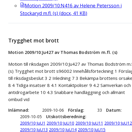
Motion 2009/10:N416 av Helene Petersson i
Stockaryd m.fl. (s)
(
docx
,
41
KB
)
Trygghet mot brott
Motion 2009/10:Ju427 av Thomas Bodström m.fl. (s)
Motion till riksdagen 2009/10:Ju427 av Thomas Bodström m.f
(s) Trygghet mot brott s96002 Innehållsförteckning 1 Försla
till riksdagsbeslut 3 2 Inledning 7 3 Bekämpa brottens orsak
8 4 Tidiga insatser 8 4.1 Kontaktpoliser 9 4.2 Samverkan och
antidrogarbete 10 4.3 Snabbare handläggning och allmänt
ombud vid
Inlämnad
2009-10-06
Förslag
33
Datum
2009-10-05
Utskottsberedning
2009/10:JuU1
2009/10:JuU10
2009/10:JuU11
2009/10:JuU12
2009/10:JuU13
2009/10:JuU14
2009/10:JuU15