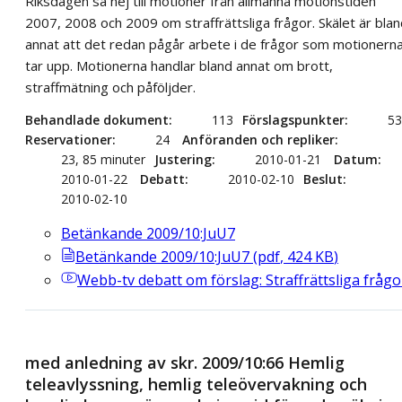
Riksdagen sa nej till motioner från allmänna motionstiden
2007, 2008 och 2009 om straffrättsliga frågor. Skälet är bla
annat att det redan pågår arbete i de frågor som motionern
tar upp. Motionerna handlar bland annat om brott,
straffmätning och påföljder.
Behandlade dokument
113
Förslagspunkter
53
Reservationer
24
Anföranden och repliker
23, 85 minuter
Justering
2010-01-21
Datum
2010-01-22
Debatt
2010-02-10
Beslut
2010-02-10
Betänkande 2009/10:JuU7
Betänkande 2009/10:JuU7
(
pdf
,
424
KB
)
Webb-tv
debatt om förslag: Straffrättsliga frågo
med anledning av skr. 2009/10:66 Hemlig
teleavlyssning, hemlig teleövervakning och