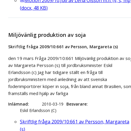
Motion 2009/10:Ju6 av Lena Olsson m.fl. (v, s, mp
(
docx
,
48
KB
)
Miljövänlig produktion av soja
Skriftlig fråga 2009/10:661 av Persson, Margareta (s)
den 19 mars Fråga 2009/10:661 Miljövänlig produktion av so
av Margareta Persson (s) till jordbruksminister Eskil
Erlandsson (c) Jag har tidigare ställt en fråga till
jordbruksministern med anledning av att svenska
foderimportörer köper in soja, från bland annat Brasilien, so
framställs med hjälp av farliga
Inlämnad
2010-03-19
Besvarare
Eskil Erlandsson (C)
Skriftlig fråga 2009/10:661 av Persson, Margareta
(s)