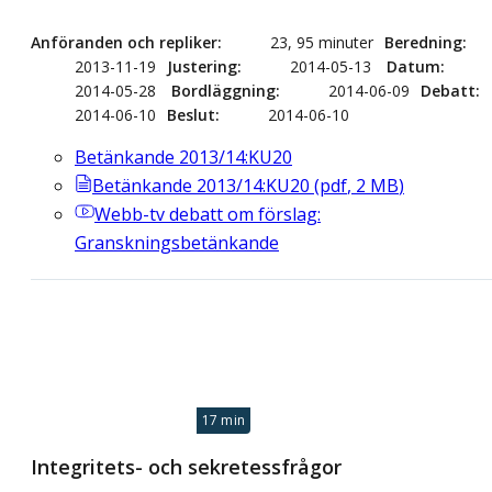
Anföranden och repliker
23, 95 minuter
Beredning
2013-11-19
Justering
2014-05-13
Datum
2014-05-28
Bordläggning
2014-06-09
Debatt
2014-06-10
Beslut
2014-06-10
Betänkande 2013/14:KU20
Betänkande 2013/14:KU20
(
pdf
,
2
MB
)
Webb-tv
debatt om förslag:
Granskningsbetänkande
17 min
Integritets- och sekretessfrågor