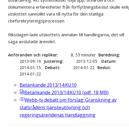
utvärdering. Att systematiskt följa upp, utvärdera och
dokumentera erfarenheter från förflyttningsbeslut skulle enli
utskottet sannolikt vara till nytta för den statliga
chefsrekryteringsprocessen.
Riksdagen lade utskottets anmälan till handlingarna, det vill
säga avslutade ärendet.
Anföranden och repliker
8, 53 minuter
Beredning
2013-09-19
Justering
2013-12-05
Datum
2014-01-15
Debatt
2014-01-22
Beslut
2014-01-22
Betänkande 2013/14:KU10
Betänkande 2013/14:KU10
(
pdf
,
18
MB
)
Webb-tv
debatt om förslag: Granskning av
statsrådens tjänsteutövning och
regeringsärendenas handläggning