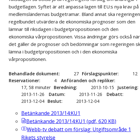
budgetlagen. Syftet är att anpassa lagen till EU:s nya krav på
medlemsländernas budgetramar. Bland annat ska regeringen
regelbundet utvärdera de ekonomiska prognoser som den
lämnar till riksdagen i budgetpropositionen och den
ekonomiska vårpropositionen. Vissa ändringar görs också när
det gäller de prognoser och bedömningar som regeringen s
lämna i budgetpropositionen och i den ekonomiska
vårpropositionen.
Behandlade dokument
27
Förslagspunkter
12
Reservationer
4
Anföranden och repliker
17, 58 minuter
Beredning
2013-10-15
Justering
2013-11-26
Datum
2013-11-26
Debatt
2013-12-04
Beslut
2013-12-04
Betänkande 2013/14:KU1
Betänkande 2013/14:KU1
(
pdf
,
620
KB
)
Webb-tv
debatt om förslag: Utgiftsområde 1
Rikets styrelse