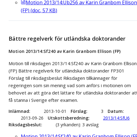
Motion 2013/14:Ub256 av Karin Granbom Ellison
(FP)
(
doc
,
57
KB
)
Bättre regelverk för utländska doktorander
Motion 2013/14:Sf240 av Karin Granbom Ellison (FP)
Motion till riksdagen 2013/14:Sf240 av Karin Granbom Ellison
(FP) Bättre regelverk för utländska doktorander FP301
Förslag till riksdagsbeslut Riksdagen tillkännager för
regeringen som sin mening vad som anförs i motionen om
behovet av att göra det lättare för utländska doktorander at
få stanna i Sverige efter examen.
Inlämnad
2013-10-01
Förslag
3
Datum
2013-09-26
Utskottsberedning
2013/14:SfU6
Riksdagsbeslut
(3 yrkanden): 3 avslag
Motion 2013/14:Sf240 av Karin Granbom Ellison (F