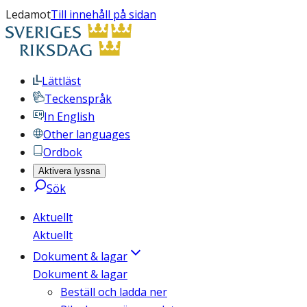
Ledamot
Till innehåll på sidan
Lättläst
Teckenspråk
In English
Other languages
Ordbok
Aktivera lyssna
Sök
Aktuellt
Aktuellt
Dokument & lagar
Dokument & lagar
Beställ och ladda ner