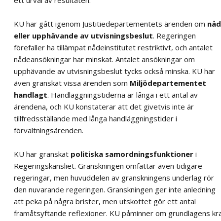
ett urval av resultaten.
KU har gått igenom Justitiedepartementets ärenden om
nåd
eller upphävande av utvisningsbeslut
. Regeringen
förefaller ha tillämpat nådeinstitutet restriktivt, och antalet
nådeansökningar har minskat. Antalet ansökningar om
upphävande av utvisningsbeslut tycks också minska. KU har
även granskat vissa ärenden som
Miljödepartementet
handlagt
. Handläggningstiderna är långa i ett antal av
ärendena, och KU konstaterar att det givetvis inte är
tillfredsställande med långa handläggningstider i
förvaltningsärenden.
KU har granskat
politiska samordningsfunktioner
i
Regeringskansliet. Granskningen omfattar även tidigare
regeringar, men huvuddelen av granskningens underlag rör
den nuvarande regeringen. Granskningen ger inte anledning
att peka på några brister, men utskottet gör ett antal
framåtsyftande reflexioner. KU påminner om grundlagens kr