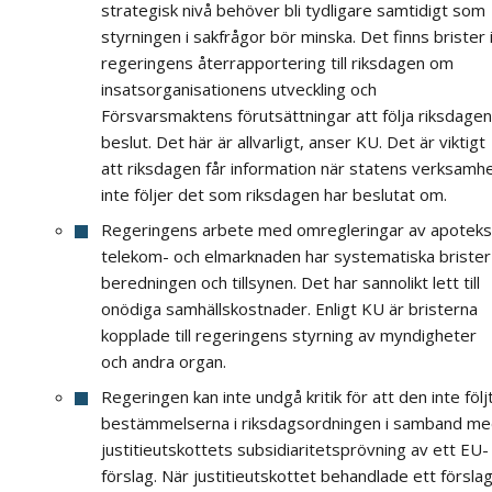
strategisk nivå behöver bli tydligare samtidigt som
styrningen i sakfrågor bör minska. Det finns brister 
regeringens återrapportering till riksdagen om
insatsorganisationens utveckling och
Försvarsmaktens förutsättningar att följa riksdage
beslut. Det här är allvarligt, anser KU. Det är viktigt
att riksdagen får information när statens verksamh
inte följer det som riksdagen har beslutat om.
Regeringens arbete med omregleringar av apoteks
telekom- och elmarknaden har systematiska brister 
beredningen och tillsynen. Det har sannolikt lett till
onödiga samhällskostnader. Enligt KU är bristerna
kopplade till regeringens styrning av myndigheter
och andra organ.
Regeringen kan inte undgå kritik för att den inte följ
bestämmelserna i riksdagsordningen i samband m
justitieutskottets subsidiaritetsprövning av ett EU-
förslag. När justitieutskottet behandlade ett försla