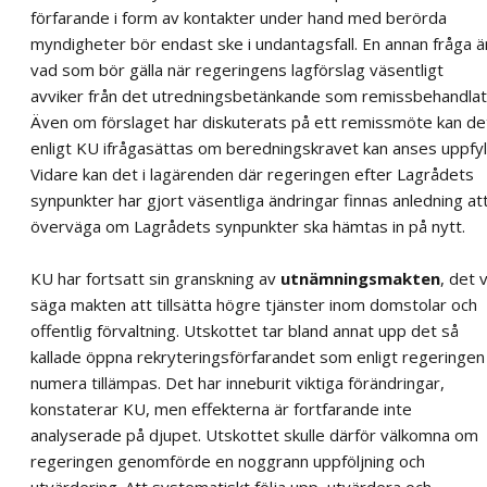
förfarande i form av kontakter under hand med berörda
myndigheter bör endast ske i undantagsfall. En annan fråga ä
vad som bör gälla när regeringens lagförslag väsentligt
avviker från det utredningsbetänkande som remissbehandlat
Även om förslaget har diskuterats på ett remissmöte kan de
enligt KU ifrågasättas om beredningskravet kan anses uppfyll
Vidare kan det i lagärenden där regeringen efter Lagrådets
synpunkter har gjort väsentliga ändringar finnas anledning at
överväga om Lagrådets synpunkter ska hämtas in på nytt.
KU har fortsatt sin granskning av
utnämningsmakten
, det vi
säga makten att tillsätta högre tjänster inom domstolar och
offentlig förvaltning. Utskottet tar bland annat upp det så
kallade öppna rekryteringsförfarandet som enligt regeringen
numera tillämpas. Det har inneburit viktiga förändringar,
konstaterar KU, men effekterna är fortfarande inte
analyserade på djupet. Utskottet skulle därför välkomna om
regeringen genomförde en noggrann uppföljning och