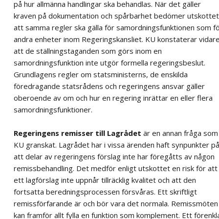
på hur allmänna handlingar ska behandlas. När det gäller
kraven på dokumentation och spårbarhet bedömer utskottet
att samma regler ska gälla för samordningsfunktionen som f
andra enheter inom Regeringskansliet. KU konstaterar vidar
att de ställningstaganden som görs inom en
samordningsfunktion inte utgör formella regeringsbeslut.
Grundlagens regler om statsministerns, de enskilda
föredragande statsrådens och regeringens ansvar gäller
oberoende av om och hur en regering inrättar en eller flera
samordningsfunktioner.
Regeringens remisser till Lagrådet
är en annan fråga som
KU granskat. Lagrådet har i vissa ärenden haft synpunkter p
att delar av regeringens förslag inte har föregåtts av någon
remissbehandling. Det medför enligt utskottet en risk för att
ett lagförslag inte uppnår tillräcklig kvalitet och att den
fortsatta beredningsprocessen försvåras. Ett skriftligt
remissförfarande är och bör vara det normala. Remissmöten
kan framför allt fylla en funktion som komplement. Ett förenkl