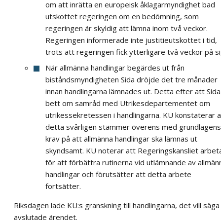
om att inrätta en europeisk åklagarmyndighet bad
utskottet regeringen om en bedömning, som
regeringen är skyldig att lämna inom två veckor.
Regeringen informerade inte justitieutskottet i tid,
trots att regeringen fick ytterligare två veckor på si
När allmänna handlingar begärdes ut från
biståndsmyndigheten Sida dröjde det tre månader
innan handlingarna lämnades ut. Detta efter att Sida
bett om samråd med Utrikesdepartementet om
utrikessekretessen i handlingarna. KU konstaterar a
detta svårligen stämmer överens med grundlagens
krav på att allmänna handlingar ska lämnas ut
skyndsamt. KU noterar att Regeringskansliet arbet
för att förbättra rutinerna vid utlämnande av allmän
handlingar och förutsätter att detta arbete
fortsätter.
Riksdagen lade KU:s granskning till handlingarna, det vill säga
avslutade ärendet.