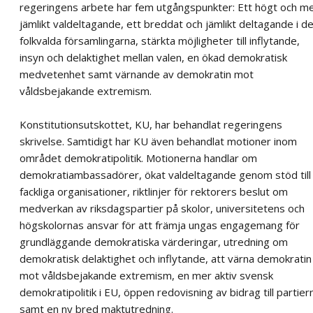
regeringens arbete har fem utgångspunkter: Ett högt och m
jämlikt valdeltagande, ett breddat och jämlikt deltagande i d
folkvalda församlingarna, stärkta möjligheter till inflytande,
insyn och delaktighet mellan valen, en ökad demokratisk
medvetenhet samt värnande av demokratin mot
våldsbejakande extremism.
Konstitutionsutskottet, KU, har behandlat regeringens
skrivelse. Samtidigt har KU även behandlat motioner inom
området demokratipolitik. Motionerna handlar om
demokratiambassadörer, ökat valdeltagande genom stöd till
fackliga organisationer, riktlinjer för rektorers beslut om
medverkan av riksdagspartier på skolor, universitetens och
högskolornas ansvar för att främja ungas engagemang för
grundläggande demokratiska värderingar, utredning om
demokratisk delaktighet och inflytande, att värna demokratin
mot våldsbejakande extremism, en mer aktiv svensk
demokratipolitik i EU, öppen redovisning av bidrag till partier
samt en ny bred maktutredning.