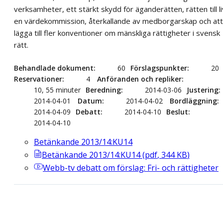
verksamheter, ett stärkt skydd för äganderätten, rätten till li
en värdekommission, återkallande av medborgarskap och att
lägga till fler konventioner om mänskliga rättigheter i svensk
rätt.
Behandlade dokument
60
Förslagspunkter
20
Reservationer
4
Anföranden och repliker
10, 55 minuter
Beredning
2014-03-06
Justering
2014-04-01
Datum
2014-04-02
Bordläggning
2014-04-09
Debatt
2014-04-10
Beslut
2014-04-10
Betänkande 2013/14:KU14
Betänkande 2013/14:KU14
(
pdf
,
344
KB
)
Webb-tv
debatt om förslag: Fri- och rättigheter