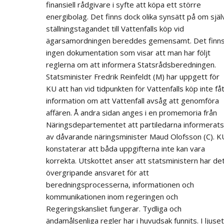
finansiell rådgivare i syfte att köpa ett större
energibolag. Det finns dock olika synsätt på om själ
ställningstagandet till Vattenfalls köp vid
ägarsamordningen bereddes gemensamt. Det finn
ingen dokumentation som visar att man har följt
reglerna om att informera Statsrådsberedningen.
Statsminister Fredrik Reinfeldt (M) har uppgett för
KU att han vid tidpunkten för Vattenfalls köp inte få
information om att Vattenfall avsåg att genomföra
affären. Å andra sidan anges i en promemoria från
Näringsdepartementet att partiledarna informerats
av dåvarande näringsminister Maud Olofsson (C). K
konstaterar att båda uppgifterna inte kan vara
korrekta. Utskottet anser att statsministern har de
övergripande ansvaret för att
beredningsprocesserna, informationen och
kommunikationen inom regeringen och
Regeringskansliet fungerar. Tydliga och
ändamålsenliga regler har i huvudsak funnits. I ljuset