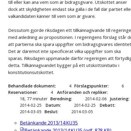
till eller kan ana vem som är bidragsgivare. Utskottet anser
dock att skyldigheten endast ska gälla i de fall där partiet elle
valkandidaten känner till vem som är givare.
Dessutom gjorde riksdagen ett tillkännagivande till regering
med anledning av propositionen. I regeringens förslag står d
att partierna ska spara uppgifter om bidragsgivares identitet
Det är däremot inte specificerat vilka uppgifter som ska
sparas. Riksdagen uppmanade därför regeringen att förtydli
detta. Tillkännagivandet bygger på ett utskottsinitiativ i
konstitutionsutskottet.
Behandlade dokument
4
Förslagspunkter
6
Reservationer
4
Anföranden och repliker
18, 77 minuter
Beredning
2014-02-06
Justering
2014-02-25
Datum
2014-02-25
Debatt
2014-03-05
Beslut
2014-03-05
Betänkande 2013/14:KU35
Betänkande 2013/14:KU35
(
pdf
,
878
KB
)