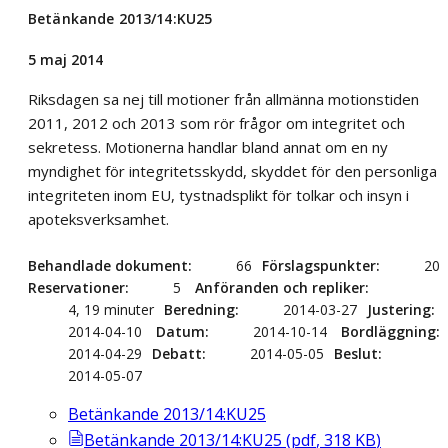
Betänkande 2013/14:KU25
5 maj 2014
Riksdagen sa nej till motioner från allmänna motionstiden
2011, 2012 och 2013 som rör frågor om integritet och
sekretess. Motionerna handlar bland annat om en ny
myndighet för integritetsskydd, skyddet för den personliga
integriteten inom EU, tystnadsplikt för tolkar och insyn i
apoteksverksamhet.
Behandlade dokument
66
Förslagspunkter
20
Reservationer
5
Anföranden och repliker
4, 19 minuter
Beredning
2014-03-27
Justering
2014-04-10
Datum
2014-10-14
Bordläggning
2014-04-29
Debatt
2014-05-05
Beslut
2014-05-07
Betänkande 2013/14:KU25
Betänkande 2013/14:KU25
(
pdf
,
318
KB
)