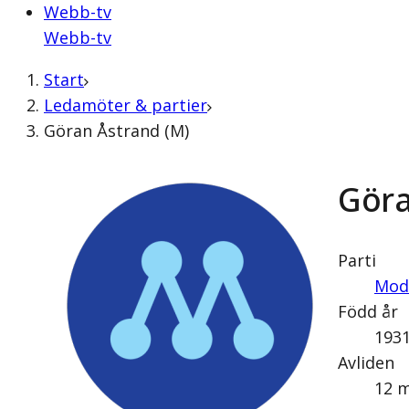
Webb-tv
Webb-tv
Start
Ledamöter & partier
Göran Åstrand (M)
Göra
Parti
Mod
Född år
193
Avliden
12 m