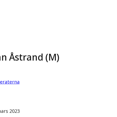
n Åstrand (M)
eraterna
1
ars 2023