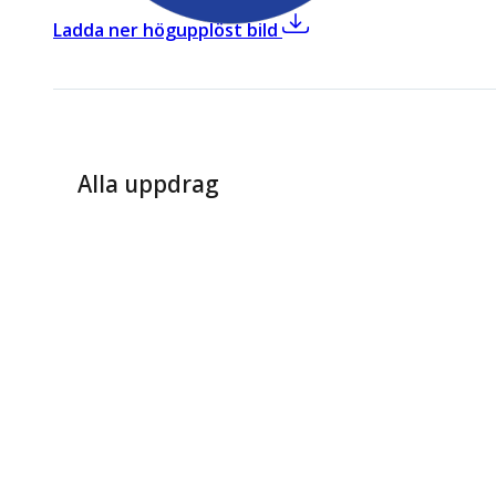
,
Göran Åstrand (M)
Ladda ner högupplöst bild
Alla uppdrag