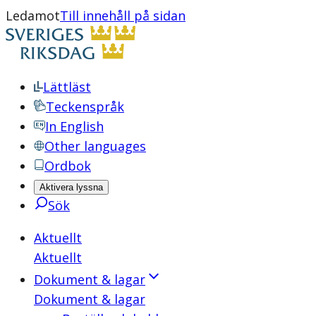
Ledamot
Till innehåll på sidan
Lättläst
Teckenspråk
In English
Other languages
Ordbok
Aktivera lyssna
Sök
Aktuellt
Aktuellt
Dokument & lagar
Dokument & lagar