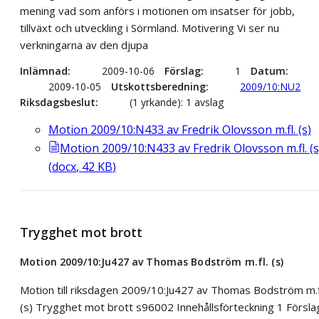
mening vad som anförs i motionen om insatser för jobb,
tillväxt och utveckling i Sörmland. Motivering Vi ser nu
verkningarna av den djupa
Inlämnad
2009-10-06
Förslag
1
Datum
2009-10-05
Utskottsberedning
2009/10:NU2
Riksdagsbeslut
(1 yrkande): 1 avslag
Motion 2009/10:N433 av Fredrik Olovsson m.fl. (s)
Motion 2009/10:N433 av Fredrik Olovsson m.fl. (s
(
docx
,
42
KB
)
Trygghet mot brott
Motion 2009/10:Ju427 av Thomas Bodström m.fl. (s)
Motion till riksdagen 2009/10:Ju427 av Thomas Bodström m.f
(s) Trygghet mot brott s96002 Innehållsförteckning 1 Försla