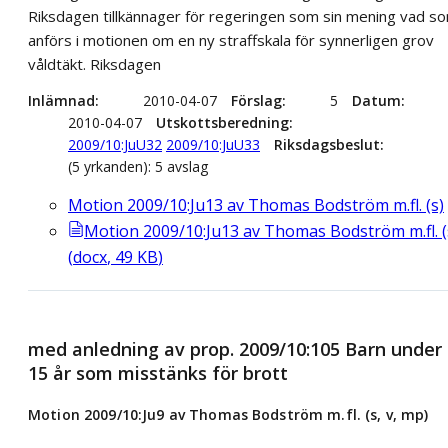
Riksdagen tillkännager för regeringen som sin mening vad s
anförs i motionen om en ny straffskala för synnerligen grov
våldtäkt. Riksdagen
Inlämnad
2010-04-07
Förslag
5
Datum
2010-04-07
Utskottsberedning
2009/10:JuU32
2009/10:JuU33
Riksdagsbeslut
(5 yrkanden): 5 avslag
Motion 2009/10:Ju13 av Thomas Bodström m.fl. (s)
Motion 2009/10:Ju13 av Thomas Bodström m.fl. (
(
docx
,
49
KB
)
med anledning av prop. 2009/10:105 Barn under
15 år som misstänks för brott
Motion 2009/10:Ju9 av Thomas Bodström m.fl. (s, v, mp)