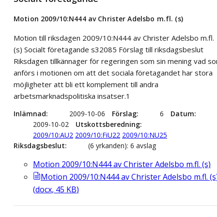
Motion 2009/10:N444 av Christer Adelsbo m.fl. (s)
Motion till riksdagen 2009/10:N444 av Christer Adelsbo m.fl.
(s) Socialt företagande s32085 Förslag till riksdagsbeslut
Riksdagen tillkännager för regeringen som sin mening vad s
anförs i motionen om att det sociala företagandet har stora
möjligheter att bli ett komplement till andra
arbetsmarknadspolitiska insatser.1
Inlämnad
2009-10-06
Förslag
6
Datum
2009-10-02
Utskottsberedning
2009/10:AU2
2009/10:FiU22
2009/10:NU25
Riksdagsbeslut
(6 yrkanden): 6 avslag
Motion 2009/10:N444 av Christer Adelsbo m.fl. (s)
Motion 2009/10:N444 av Christer Adelsbo m.fl. (s
(
docx
,
45
KB
)