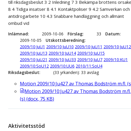
till riksdagsbeslut 3 2 Inledning 7 3 Bekämpa brottens orsak
8 4 Tidiga insatser 8 4.1 Kontaktpoliser 9 4.2 Samverkan och
antidrogarbete 10 4.3 Snabbare handläggning och allmänt
ombud vid
Inlämnad
2009-10-06
Förslag
33
Datum
2009-10-05
Utskottsberedning
2009/10:JuU1
2009/10:JuU10
2009/10:JuU11
2009/10:JuU12
2009/10:JuU13
2009/10:JuU14
2009/10:JuU15
2009/10:JuU21
2009/10:JuU33
2009/10:JuU7
2009/10:KU1
2009/10:SoU12
2009/10:UU6
2010/11:SoU4
Riksdagsbeslut
(33 yrkanden): 33 avslag
Motion 2009/10:Ju427 av Thomas Bodström m.fl. (s
Motion 2009/10:Ju427 av Thomas Bodström m.fl.
(s)
(
docx
,
75
KB
)
Aktivitetsstöd