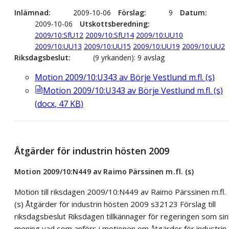
Inlämnad
2009-10-06
Förslag
9
Datum
2009-10-06
Utskottsberedning
2009/10:SfU12
2009/10:SfU14
2009/10:UU10
2009/10:UU13
2009/10:UU15
2009/10:UU19
2009/10:UU2
Riksdagsbeslut
(9 yrkanden): 9 avslag
Motion 2009/10:U343 av Börje Vestlund m.fl. (s)
Motion 2009/10:U343 av Börje Vestlund m.fl. (s)
(
docx
,
47
KB
)
Åtgärder för industrin hösten 2009
Motion 2009/10:N449 av Raimo Pärssinen m.fl. (s)
Motion till riksdagen 2009/10:N449 av Raimo Pärssinen m.fl.
(s) Åtgärder för industrin hösten 2009 s32123 Förslag till
riksdagsbeslut Riksdagen tillkännager för regeringen som sin
mening vad som anförs i motionen om åtgärder för industrin