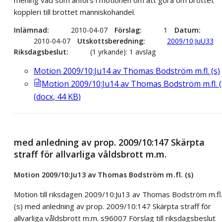
mening vad som anförs i motionen om att göra om brottet
koppleri till brottet människohandel.
Inlämnad
2010-04-07
Förslag
1
Datum
2010-04-07
Utskottsberedning
2009/10:JuU33
Riksdagsbeslut
(1 yrkande): 1 avslag
Motion 2009/10:Ju14 av Thomas Bodström m.fl. (s)
Motion 2009/10:Ju14 av Thomas Bodström m.fl. (
(
docx
,
44
KB
)
med anledning av prop. 2009/10:147 Skärpta
straff för allvarliga våldsbrott m.m.
Motion 2009/10:Ju13 av Thomas Bodström m.fl. (s)
Motion till riksdagen 2009/10:Ju13 av Thomas Bodström m.fl
(s) med anledning av prop. 2009/10:147 Skärpta straff för
allvarliga våldsbrott m.m. s96007 Förslag till riksdagsbeslut