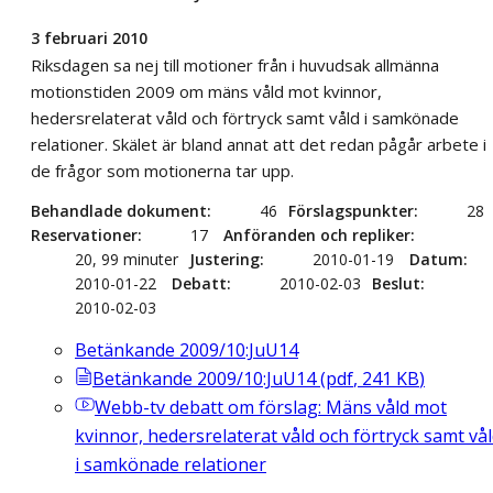
3 februari 2010
Riksdagen sa nej till motioner från i huvudsak allmänna
motionstiden 2009 om mäns våld mot kvinnor,
hedersrelaterat våld och förtryck samt våld i samkönade
relationer. Skälet är bland annat att det redan pågår arbete i
de frågor som motionerna tar upp.
Behandlade dokument
46
Förslagspunkter
28
Reservationer
17
Anföranden och repliker
20, 99 minuter
Justering
2010-01-19
Datum
2010-01-22
Debatt
2010-02-03
Beslut
2010-02-03
Betänkande 2009/10:JuU14
Betänkande 2009/10:JuU14
(
pdf
,
241
KB
)
Webb-tv
debatt om förslag: Mäns våld mot
kvinnor, hedersrelaterat våld och förtryck samt vå
i samkönade relationer