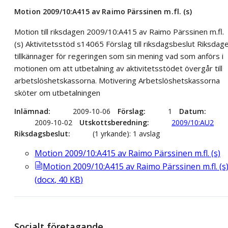
Motion 2009/10:A415 av Raimo Pärssinen m.fl. (s)
Motion till riksdagen 2009/10:A415 av Raimo Pärssinen m.fl.
(s) Aktivitetsstöd s14065 Förslag till riksdagsbeslut Riksdag
tillkännager för regeringen som sin mening vad som anförs i
motionen om att utbetalning av aktivitetsstödet övergår till
arbetslöshetskassorna. Motivering Arbetslöshetskassorna
sköter om utbetalningen
Inlämnad
2009-10-06
Förslag
1
Datum
2009-10-02
Utskottsberedning
2009/10:AU2
Riksdagsbeslut
(1 yrkande): 1 avslag
Motion 2009/10:A415 av Raimo Pärssinen m.fl. (s)
Motion 2009/10:A415 av Raimo Pärssinen m.fl. (s
(
docx
,
40
KB
)
Socialt företagande