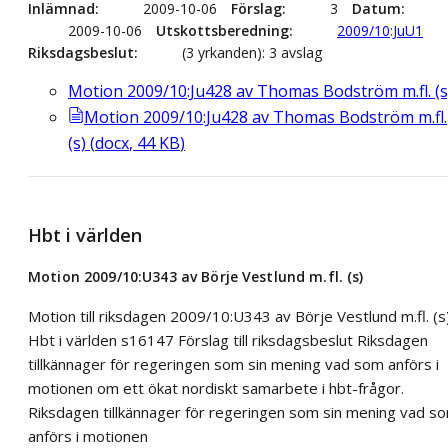
Inlämnad
2009-10-06
Förslag
3
Datum
2009-10-06
Utskottsberedning
2009/10:JuU1
Riksdagsbeslut
(3 yrkanden): 3 avslag
Motion 2009/10:Ju428 av Thomas Bodström m.fl. (s
Motion 2009/10:Ju428 av Thomas Bodström m.fl.
(s)
(
docx
,
44
KB
)
Hbt i världen
Motion 2009/10:U343 av Börje Vestlund m.fl. (s)
Motion till riksdagen 2009/10:U343 av Börje Vestlund m.fl. (s
Hbt i världen s16147 Förslag till riksdagsbeslut Riksdagen
tillkännager för regeringen som sin mening vad som anförs i
motionen om ett ökat nordiskt samarbete i hbt-frågor.
Riksdagen tillkännager för regeringen som sin mening vad s
anförs i motionen