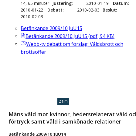
14, 65 minuter
Justering
2010-01-19
Datum
2010-01-22
Debatt
2010-02-03
Beslut
2010-02-03
Betänkande 2009/10:JuU15
Betänkande 2009/10:JuU15
(
pdf
,
94
KB
)
Webb-tv
debatt om förslag: Våldsbrott och
brottsoffer
2 tim
Mäns våld mot kvinnor, hedersrelaterat våld oc
förtryck samt våld i samkönade relationer
Betänkande 2009/10:JuU14