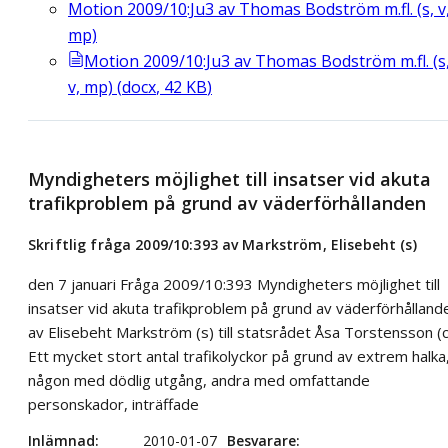
Motion 2009/10:Ju3 av Thomas Bodström m.fl. (s, v
mp)
Motion 2009/10:Ju3 av Thomas Bodström m.fl. (s
v, mp)
(
docx
,
42
KB
)
Myndigheters möjlighet till insatser vid akuta
trafikproblem på grund av väderförhållanden
Skriftlig fråga 2009/10:393 av Markström, Elisebeht (s)
den 7 januari Fråga 2009/10:393 Myndigheters möjlighet till
insatser vid akuta trafikproblem på grund av väderförhålland
av Elisebeht Markström (s) till statsrådet Åsa Torstensson (c
Ett mycket stort antal trafikolyckor på grund av extrem halka
någon med dödlig utgång, andra med omfattande
personskador, inträffade
Inlämnad
2010-01-07
Besvarare