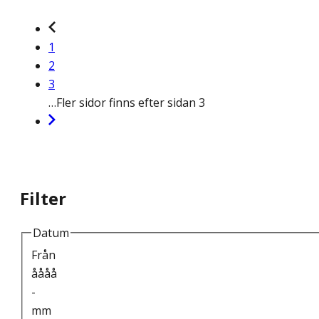
1
2
3
…
Fler sidor finns efter sidan 3
Filter
Datum
Från
åååå
-
mm