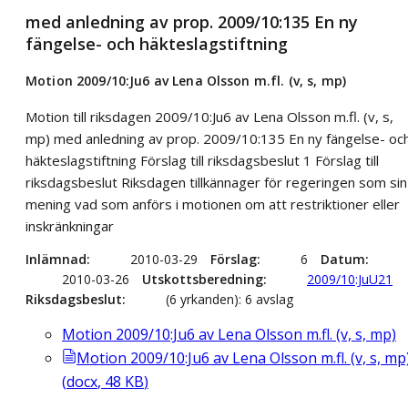
med anledning av prop. 2009/10:135 En ny
fängelse- och häkteslagstiftning
Motion 2009/10:Ju6 av Lena Olsson m.fl. (v, s, mp)
Motion till riksdagen 2009/10:Ju6 av Lena Olsson m.fl. (v, s,
mp) med anledning av prop. 2009/10:135 En ny fängelse- oc
häkteslagstiftning Förslag till riksdagsbeslut 1 Förslag till
riksdagsbeslut Riksdagen tillkännager för regeringen som sin
mening vad som anförs i motionen om att restriktioner eller
inskränkningar
Inlämnad
2010-03-29
Förslag
6
Datum
2010-03-26
Utskottsberedning
2009/10:JuU21
Riksdagsbeslut
(6 yrkanden): 6 avslag
Motion 2009/10:Ju6 av Lena Olsson m.fl. (v, s, mp)
Motion 2009/10:Ju6 av Lena Olsson m.fl. (v, s, mp
(
docx
,
48
KB
)