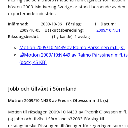
hösten 2009. Motivering Sverige är starkt beroende av den
exporterande industrins
Inlämnad
2009-10-06
Förslag
1
Datum
2009-10-05
Utskottsberedning
2009/10:NU1
Riksdagsbeslut
(1 yrkande): 1 avslag
Motion 2009/10:N449 av Raimo Pärssinen m.fl. (s)
Motion 2009/10:N449 av Raimo Pärssinen m.fl. (s
(
docx
,
45
KB
)
Jobb och tillväxt i Sörmland
Motion 2009/10:N433 av Fredrik Olovsson m.fl. (s)
Motion till riksdagen 2009/10:N433 av Fredrik Olovsson m.fl.
(s) Jobb och tillväxt i Sörmland s32033 Förslag till
riksdagsbeslut Riksdagen tillkännager för regeringen som sin