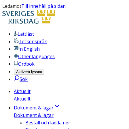
Ledamot
Till innehåll på sidan
Lättläst
Teckenspråk
In English
Other languages
Ordbok
Aktivera lyssna
Sök
Aktuellt
Aktuellt
Dokument & lagar
Dokument & lagar
Beställ och ladda ner