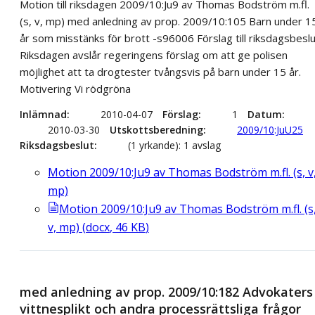
Motion till riksdagen 2009/10:Ju9 av Thomas Bodström m.fl.
(s, v, mp) med anledning av prop. 2009/10:105 Barn under 1
år som misstänks för brott -s96006 Förslag till riksdagsbesl
Riksdagen avslår regeringens förslag om att ge polisen
möjlighet att ta drogtester tvångsvis på barn under 15 år.
Motivering Vi rödgröna
Inlämnad
2010-04-07
Förslag
1
Datum
2010-03-30
Utskottsberedning
2009/10:JuU25
Riksdagsbeslut
(1 yrkande): 1 avslag
Motion 2009/10:Ju9 av Thomas Bodström m.fl. (s, v
mp)
Motion 2009/10:Ju9 av Thomas Bodström m.fl. (s
v, mp)
(
docx
,
46
KB
)
med anledning av prop. 2009/10:182 Advokaters
vittnesplikt och andra processrättsliga frågor