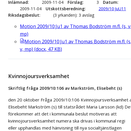
Inlämnad
2009-11-04
Förslag
3
Datum
2009-11-04
Utskottsberedning
2009/10:JuU11
Riksdagsbeslut
(3 yrkanden): 3 avslag
Motion 2009/10:Ju1 av Thomas Bodström m.fl. (s, v
mp)
Motion 2009/10:Ju1 av Thomas Bodström m.fl. (s
v, mp)
(
docx
,
47
KB
)
Kvinnojoursverksamhet
Skriftlig fråga 2009/10:106 av Markström, Elisebeht (s)
den 20 oktober Fråga 2009/10:106 Kvinnojoursverksamhet 
Elisebeht Markström (s) till statsrådet Maria Larsson (kd) De
förekommer att det i kommunala beslut motiveras att
kvinnojoursverksamhet numera ska drivas i kommunal regi
eller upphandlas med hänvisning till nya socialtjänstlagen