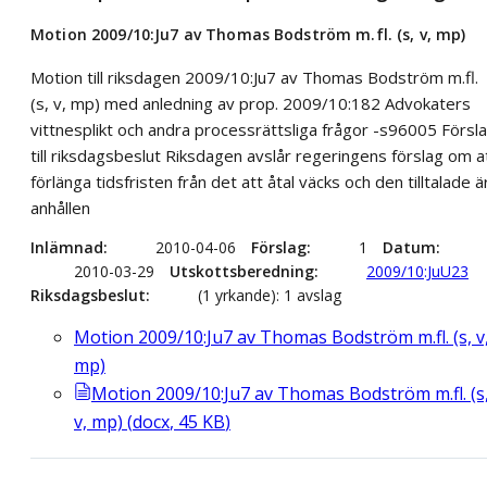
Motion 2009/10:Ju7 av Thomas Bodström m.fl. (s, v, mp)
Motion till riksdagen 2009/10:Ju7 av Thomas Bodström m.fl.
(s, v, mp) med anledning av prop. 2009/10:182 Advokaters
vittnesplikt och andra processrättsliga frågor -s96005 Försl
till riksdagsbeslut Riksdagen avslår regeringens förslag om a
förlänga tidsfristen från det att åtal väcks och den tilltalade ä
anhållen
Inlämnad
2010-04-06
Förslag
1
Datum
2010-03-29
Utskottsberedning
2009/10:JuU23
Riksdagsbeslut
(1 yrkande): 1 avslag
Motion 2009/10:Ju7 av Thomas Bodström m.fl. (s, v
mp)
Motion 2009/10:Ju7 av Thomas Bodström m.fl. (s
v, mp)
(
docx
,
45
KB
)