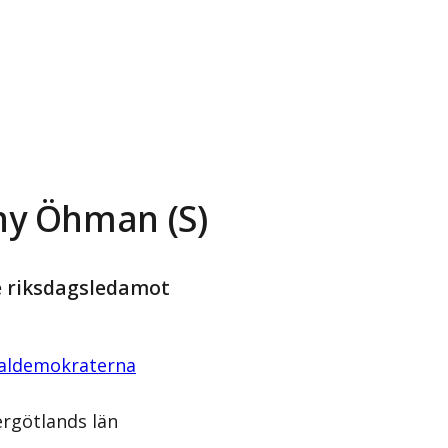
y Öhman (S)
e riksdagsledamot
ialdemokraterna
rgötlands län