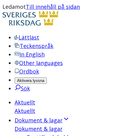
Ledamot
Till innehåll på sidan
Lättläst
Teckenspråk
In English
Other languages
Ordbok
Aktivera lyssna
Sök
Aktuellt
Aktuellt
Dokument & lagar
Dokument & lagar