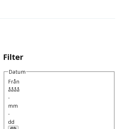
Filter
Datum
Från
åååå
-
mm
-
dd