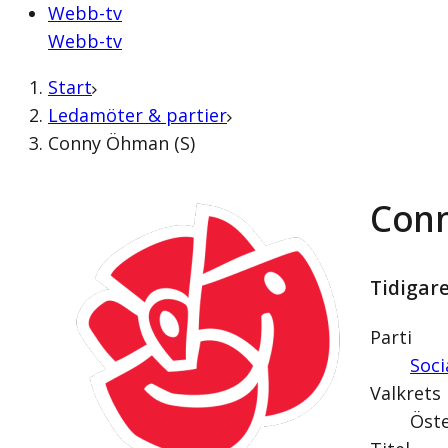
Webb-tv
Webb-tv
Start
Ledamöter & partier
Conny Öhman (S)
Conn
Tidigar
Parti
Soc
Valkrets
Öste