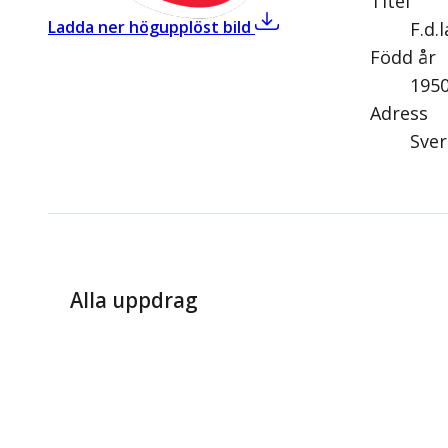
Titel
,
Conny Öhman (S)
Ladda ner högupplöst bild
F.d.
Född år
195
Adress
Sver
Alla uppdrag