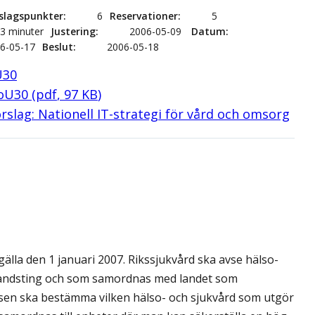
slagspunkter
6
Reservationer
5
53 minuter
Justering
2006-05-09
Datum
6-05-17
Beslut
2006-05-18
U30
SoU30
(
pdf
,
97
KB
)
slag: Nationell IT-strategi för vård och omsorg
gälla den 1 januari 2007. Rikssjukvård ska avse hälso-
 landsting och som samordnas med landet som
sen ska bestämma vilken hälso- och sjukvård som utgör