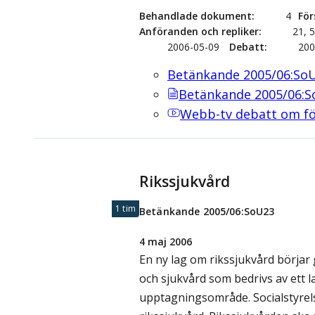
Behandlade dokument
4
För
Anföranden och repliker
21, 
2006-05-09
Debatt
200
Betänkande 2005/06:So
Betänkande 2005/06:
Webb-tv
debatt om för
Rikssjukvård
1 tim
Betänkande 2005/06:SoU23
4 maj 2006
En ny lag om rikssjukvård börjar 
och sjukvård som bedrivs av ett
upptagningsområde. Socialstyrel