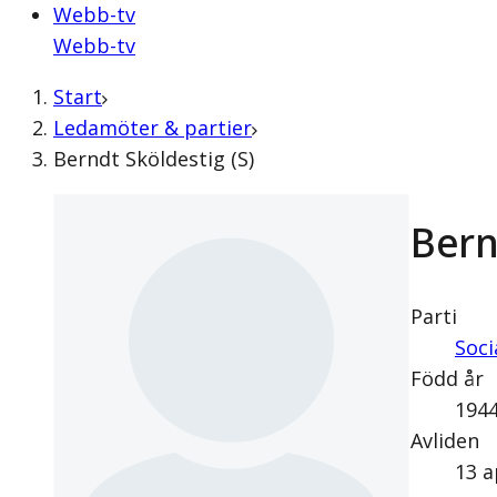
Webb-tv
Webb-tv
Start
Ledamöter & partier
Berndt Sköldestig (S)
Bern
Parti
Soc
Född år
194
Avliden
13 a