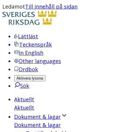
Ledamot
Till innehåll på sidan
Lättläst
Teckenspråk
In English
Other languages
Ordbok
Aktivera lyssna
Sök
Aktuellt
Aktuellt
Dokument & lagar
Dokument & lagar