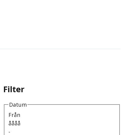
Filter
Datum
Från
åååå
-