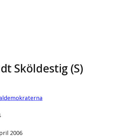
dt Sköldestig (S)
ialdemokraterna
4
pril 2006