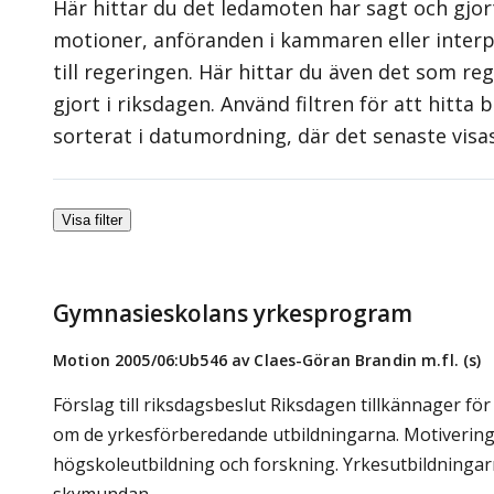
Här hittar du det ledamoten har sagt och gjort
motioner, anföranden i kammaren eller interpe
till regeringen. Här hittar du även det som re
gjort i riksdagen. Använd filtren för att hitta
sorterat i datumordning, där det senaste visa
Visa filter
Gymnasieskolans yrkesprogram
Motion 2005/06:Ub546 av Claes-Göran Brandin m.fl. (s)
Förslag till riksdagsbeslut Riksdagen tillkännager f
om de yrkesförberedande utbildningarna. Motivering 
högskoleutbildning och forskning. Yrkesutbildningarn
skymundan.