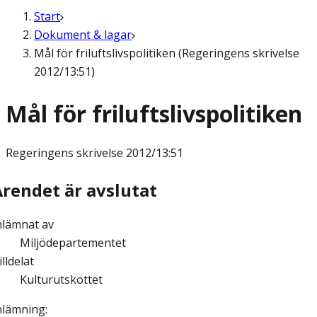
Start
Dokument & lagar
Mål för friluftslivspolitiken (Regeringens skrivelse
2012/13:51)
Mål för friluftslivspolitiken
Regeringens skrivelse
2012/13:51
Ärendet är avslutat
nlämnat av
Miljödepartementet
illdelat
Kulturutskottet
nlämning
: