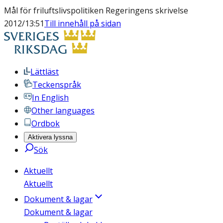
Mål för friluftslivspolitiken Regeringens skrivelse
2012/13:51
Till innehåll på sidan
Lättläst
Teckenspråk
In English
Other languages
Ordbok
Aktivera lyssna
Sök
Aktuellt
Aktuellt
Dokument & lagar
Dokument & lagar