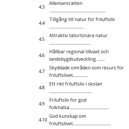
Allemansrätten
4.3
.................................................................
Tillgång till natur för friluftsliv
4.4
........................................
Attraktiv tätortsnära natur
4.5
................................................
Hållbar regional tillväxt och
4.6
landsbygdsutveckling .........
Skyddade områden som resurs för
4.7
friluftslivet.................
Ett rikt friluftsliv i skolan
4.8
.................................................
Friluftsliv för god
4.9
folkhälsa..............................................
God kunskap om
4.10
friluftslivet............................................