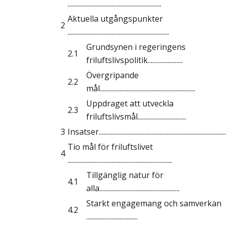
..............................................................
Aktuella utgångspunkter
2
...................................................................
Grundsynen i regeringens
2.1
friluftslivspolitik.......................
Övergripande
2.2
mål...............................................................
Uppdraget att utveckla
2.3
friluftslivsmål................................
3
Insatser.....................................................................................
Tio mål för friluftslivet
4
.....................................................................
Tillgänglig natur för
4.1
alla.....................................................
Starkt engagemang och samverkan
4.2
..................................