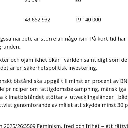
43 652 932
19 140 000
ingssamarbete är större än någonsin. På kort tid ha
grunden.
likter och ojämlikhet ökar i världen samtidigt som d
 det är en säkerhetspolitisk investering.
enskt bistånd ska uppgå till minst en procent av BNI
de principer om fattigdomsbekämpning, mänskliga rä
a klimatbiståndet stöttar vi utvecklingsländer i b
 rättvist genomförande av målet att skydda minst 30
n 2025/26:3509 Feminism, fred och frihet – ett rättvi