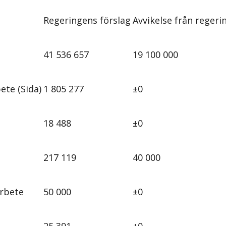
Regeringens förslag
Avvikelse från regeri
41 536 657
19 100 000
ete (Sida)
1 805 277
±0
18 488
±0
217 119
40 000
arbete
50 000
±0
25 391
±0