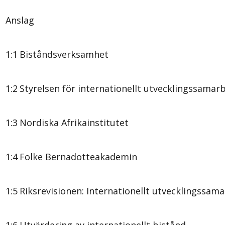
Anslag
1:1
Biståndsverksamhet
1:2
Styrelsen för internationellt utvecklingssamarb
1:3
Nordiska Afrikainstitutet
1:4
Folke Bernadotteakademin
1:5
Riksrevisionen: Internationellt utvecklingssam
1:6
Utvärdering av internationellt bistånd