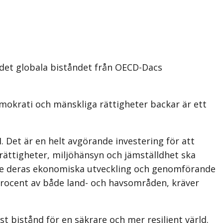
r det globala biståndet från OECD-Dacs
emokrati och mänskliga rättigheter backar är ett
. Det är en helt avgörande investering för att
ttig­heter, miljöhänsyn och jämställdhet ska
åde deras ekonomiska utveckling och genomförande
 procent av både land- och havsområden, kräver
st bistånd för en säkrare och mer resilient värld.