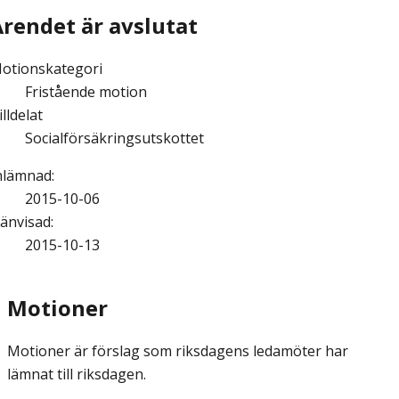
Ärendet är avslutat
otionskategori
Fristående motion
illdelat
Socialförsäkringsutskottet
nlämnad
:
2015-10-06
änvisad
:
2015-10-13
Motioner
Motioner är förslag som riksdagens ledamöter har
lämnat till riksdagen.