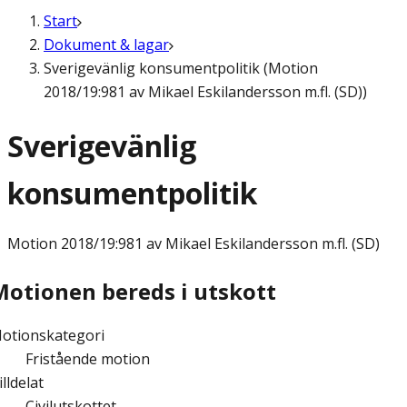
Start
Dokument & lagar
Sverigevänlig konsumentpolitik (Motion
2018/19:981 av Mikael Eskilandersson m.fl. (SD))
Sverigevänlig
konsumentpolitik
Motion
2018/19:981 av Mikael Eskilandersson m.fl. (SD)
Motionen bereds i utskott
otionskategori
Fristående motion
illdelat
Civilutskottet