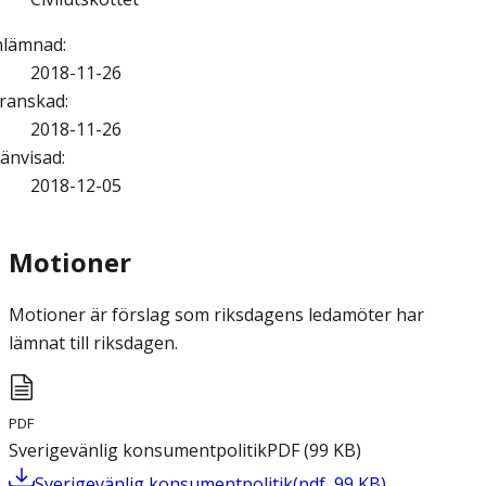
nlämnad
:
2018-11-26
ranskad
:
2018-11-26
änvisad
:
2018-12-05
Motioner
Motioner är förslag som riksdagens ledamöter har
lämnat till riksdagen.
PDF
Sverigevänlig konsumentpolitik
PDF
(
99
KB
)
Sverigevänlig konsumentpolitik
(
pdf
,
99
KB
)