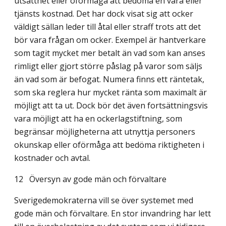
utsatthet eller oförmåga att bedöma en vara eller
tjänsts kostnad. Det har dock visat sig att ocker
väldigt sällan leder till åtal eller straff trots att det
bör vara frågan om ocker. Exempel är hantverkare
som tagit mycket mer betalt än vad som kan anses
rimligt eller gjort större påslag på varor som säljs
än vad som är befogat. Numera finns ett räntetak,
som ska reglera hur mycket ränta som maximalt är
möjligt att ta ut. Dock bör det även fortsättningsvis
vara möjligt att ha en ockerlagstiftning, som
begränsar möjligheterna att utnyttja personers
okunskap eller oförmåga att bedöma riktigheten i
kostnader och avtal.
12
Översyn av gode män och förvaltare
Sverigedemokraterna vill se över systemet med
gode män och förvaltare. En stor invandring har lett