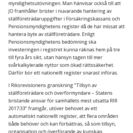
myndighetsutövningen. Man hänvisar också till att
JO framhåller brister i nuvarande hantering av
ställföreträdaruppgifter i Försäkringskassans och
Pensionsmyndighetens register då de har missat att
hantera byte av ställföreträdare. Enligt
Pensionsmyndighetens bedömning ska
investeringen i registret kunna räknas hem på tre
till fyra års sikt, utan hänsyn tagen till mer
svårkalkylerade nyttor som ökad rättssäkerhet.
Därför bör ett nationellt register snarast införas.
I Riksrevisionens granskning ”Tillsyn av
ställföreträdare och överförmyndare – Statens
bristande ansvar för samhällets mest utsatta RIR
2017:33” framgår, utöver behovet av ett
automatiskt nationellt register, att flera områden
både behöver och kan förbättras, så som tillsyn,
organisation och överförande av kunskap.