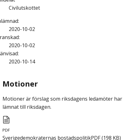
Civilutskottet
nlämnad
:
2020-10-02
ranskad
:
2020-10-02
änvisad
:
2020-10-14
Motioner
Motioner är förslag som riksdagens ledamöter har
lämnat till riksdagen.
PDF
Sverigedemokraternas bostadspolitik
PDF
(
198
KB
)