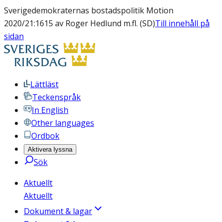
Sverigedemokraternas bostadspolitik Motion
2020/21:1615 av Roger Hedlund m.fl. (SD)
Till innehåll på
sidan
Lättläst
Teckenspråk
In English
Other languages
Ordbok
Aktivera lyssna
Sök
Aktuellt
Aktuellt
Dokument & lagar