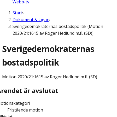
Webb-tv
Start
Dokument & lagar
Sverigedemokraternas bostadspolitik (Motion
2020/21:1615 av Roger Hedlund m.fl. (SD))
Sverigedemokraternas
bostadspolitik
Motion
2020/21:1615 av Roger Hedlund m.fl. (SD)
Ärendet är avslutat
otionskategori
Fristående motion
illdelat