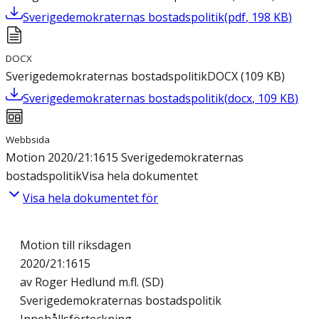
Sverigedemokraternas bostadspolitik
(
pdf
,
198
KB
)
DOCX
Sverigedemokraternas bostadspolitik
DOCX
(
109
KB
)
Sverigedemokraternas bostadspolitik
(
docx
,
109
KB
)
Webbsida
Motion 2020/21:1615 Sverigedemokraternas
bostadspolitik
Visa hela dokumentet
Visa hela dokumentet för
Motion till riksdagen
2020/21:1615
av Roger Hedlund m.fl. (SD)
Sverigedemokraternas bostadspolitik