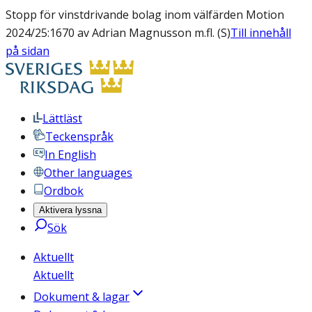
Stopp för vinstdrivande bolag inom välfärden Motion
2024/25:1670 av Adrian Magnusson m.fl. (S)
Till innehåll
på sidan
Lättläst
Teckenspråk
In English
Other languages
Ordbok
Aktivera lyssna
Sök
Aktuellt
Aktuellt
Dokument & lagar