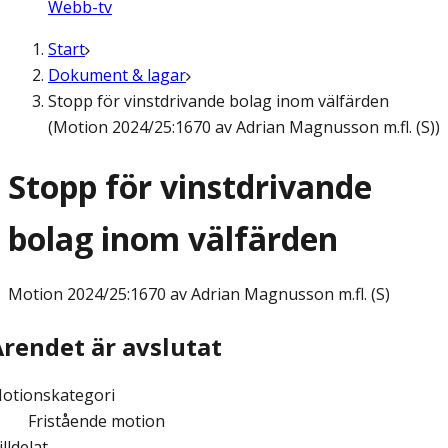
Webb-tv
Start
Dokument & lagar
Stopp för vinstdrivande bolag inom välfärden
(Motion 2024/25:1670 av Adrian Magnusson m.fl. (S))
Stopp för vinstdrivande
bolag inom välfärden
Motion
2024/25:1670 av Adrian Magnusson m.fl. (S)
Ärendet är avslutat
otionskategori
Fristående motion
illdelat