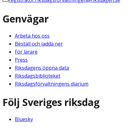
registrator.riksdagsforvaltningen@riksdagen.se
Genvägar
Arbeta hos oss
Beställ och ladda ner
För lärare
Press
Riksdagens öppna data
Riksdagsbiblioteket
Riksdagsförvaltningens diarium
Följ Sveriges riksdag
Bluesky