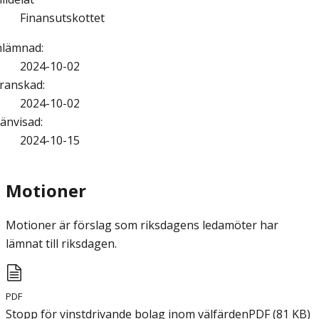
Finansutskottet
nlämnad
:
2024-10-02
ranskad
:
2024-10-02
änvisad
:
2024-10-15
Motioner
Motioner är förslag som riksdagens ledamöter har
lämnat till riksdagen.
PDF
Stopp för vinstdrivande bolag inom välfärden
PDF
(
81
KB
)