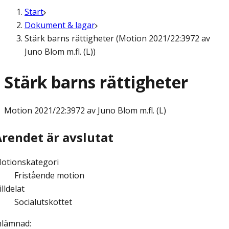
Start
Dokument & lagar
Stärk barns rättigheter (Motion 2021/22:3972 av
Juno Blom m.fl. (L))
Stärk barns rättigheter
Motion
2021/22:3972 av Juno Blom m.fl. (L)
Ärendet är avslutat
otionskategori
Fristående motion
illdelat
Socialutskottet
nlämnad
: