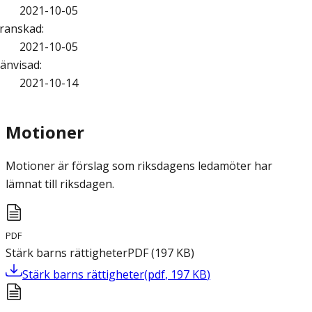
2021-10-05
ranskad
:
2021-10-05
änvisad
:
2021-10-14
Motioner
Motioner är förslag som riksdagens ledamöter har
lämnat till riksdagen.
PDF
Stärk barns rättigheter
PDF
(
197
KB
)
Stärk barns rättigheter
(
pdf
,
197
KB
)