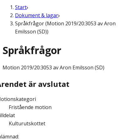
Start
Dokument & lagar
Språkfrågor (Motion 2019/20:3053 av Aron
Emilsson (SD))
Språkfrågor
Motion
2019/20:3053 av Aron Emilsson (SD)
Ärendet är avslutat
otionskategori
Fristående motion
illdelat
Kulturutskottet
nlämnad
: