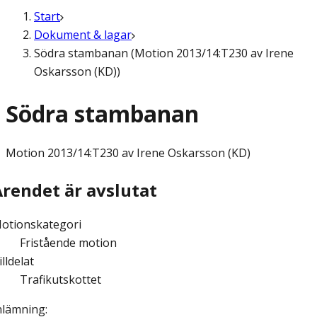
Start
Dokument & lagar
Södra stambanan (Motion 2013/14:T230 av Irene
Oskarsson (KD))
Södra stambanan
Motion
2013/14:T230 av Irene Oskarsson (KD)
Ärendet är avslutat
otionskategori
Fristående motion
illdelat
Trafikutskottet
nlämning
: