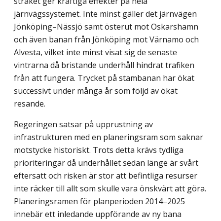
stråket ger kraftiga effekter på hela
järnvägssystemet. Inte minst gäller det järnvägen
Jönköping–Nässjö samt österut mot Oskarshamn
och även banan från Jönköping mot Värnamo och
Alvesta, vilket inte minst visat sig de senaste
vintrarna då bristande underhåll hindrat trafiken
från att fungera. Trycket på stambanan har ökat
successivt under många år som följd av ökat
resande.
Regeringen satsar på upprustning av
infrastrukturen med en planeringsram som saknar
motstycke historiskt. Trots detta krävs tydliga
prioriteringar då underhållet sedan länge är svårt
eftersatt och risken är stor att befintliga resurser
inte räcker till allt som skulle vara önskvärt att göra.
Planeringsramen för planperioden 2014–2025
innebär ett inledande uppförande av ny bana