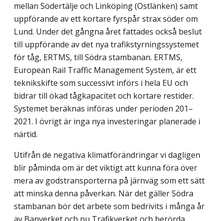
mellan Södertälje och Linköping (Ostlänken) samt
uppförande av ett kortare fyrspår strax söder om
Lund. Under det gångna året fattades också beslut
till uppförande av det nya trafikstyrningssystemet
för tåg, ERTMS, till Södra stambanan. ERTMS,
European Rail Traffic Management System, är ett
teknikskifte som successivt införs i hela EU och
bidrar till ökad tågkapacitet och kortare restider.
Systemet beräknas införas under perioden 201–
2021. I övrigt är inga nya investeringar planerade i
närtid.
Utifrån de negativa klimatförändringar vi dagligen
blir påminda om är det viktigt att kunna föra över
mera av godstransporterna på järnväg som ett sätt
att minska denna påverkan. När det gäller Södra
stambanan bör det arbete som bedrivits i många år
av Banverket och nu Trafikverket och berörda