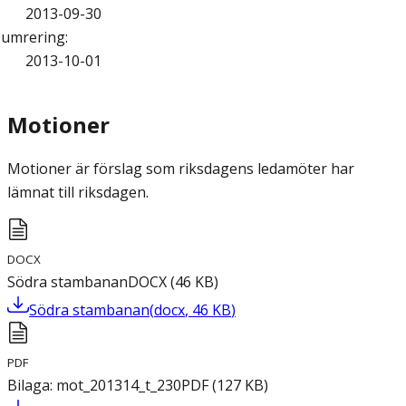
2013-09-30
umrering
:
2013-10-01
Motioner
Motioner är förslag som riksdagens ledamöter har
lämnat till riksdagen.
DOCX
Södra stambanan
DOCX
(
46
KB
)
Södra stambanan
(
docx
,
46
KB
)
PDF
Bilaga: mot_201314_t_230
PDF
(
127
KB
)