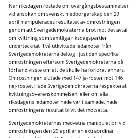
När riksdagen röstade om övergångsbestämmelser
vid ansökan om svenskt medborgarskap den 29
april manipulerades resultatet av omröstningen
genom att Sverigedemokraterna bröt mot det avtal
om kvittning som samtliga riksdagspartier
undertecknat. Två utkvittade ledamöter från
Sverigedemokraterna deltog i just den specifika
omröstningen eftersom Sverigedemokraterna på
förhand visste om att de skulle ha förlorat annars.
Omröstningen slutade med 147 ja-röster mot 146
nej-röster. Hade Sverigedemokraterna respekterat
kvittningsöverenskommelsen, eller om alla
riksdagens ledamöter hade varit samlade, hade
omröstningens resultat blivit det motsatta.
Sverigedemokraternas medvetna manipulation vid
omröstningen den 29 april är en extraordinär