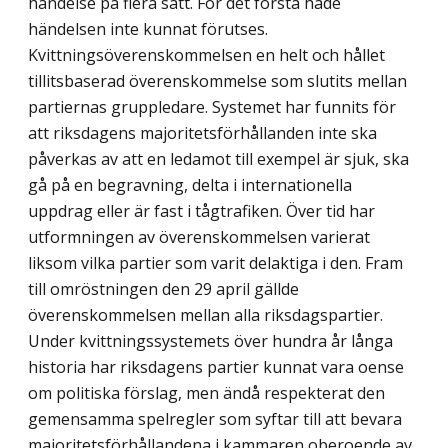
händelse på flera sätt. För det första hade
händelsen inte kunnat förutses.
Kvittningsöverenskommelsen en helt och hållet
tillitsbaserad överenskommelse som slutits mellan
partiernas gruppledare. Systemet har funnits för
att riksdagens majoritetsförhållanden inte ska
påverkas av att en ledamot till exempel är sjuk, ska
gå på en begravning, delta i internationella
uppdrag eller är fast i tågtrafiken. Över tid har
utformningen av överenskommelsen varierat
liksom vilka partier som varit delaktiga i den. Fram
till omröstningen den 29 april gällde
överenskommelsen mellan alla riksdagspartier.
Under kvittningssystemets över hundra år långa
historia har riksdagens partier kunnat vara oense
om politiska förslag, men ändå respekterat den
gemensamma spelregler som syftar till att bevara
majoritetsförhållandena i kammaren oberoende av