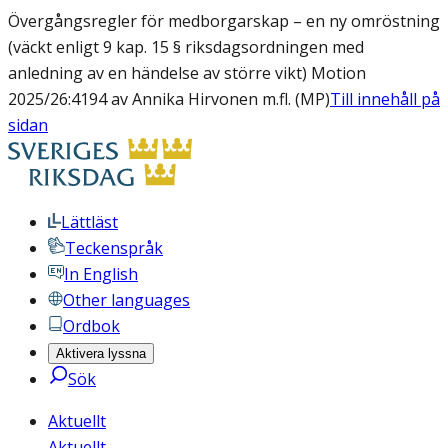
Övergångsregler för medborgarskap – en ny omröstning
(väckt enligt 9 kap. 15 § riksdagsordningen med
anledning av en händelse av större vikt) Motion
2025/26:4194 av Annika Hirvonen m.fl. (MP)
Till innehåll på
sidan
Lättläst
Teckenspråk
In English
Other languages
Ordbok
Aktivera lyssna
Sök
Aktuellt
Aktuellt