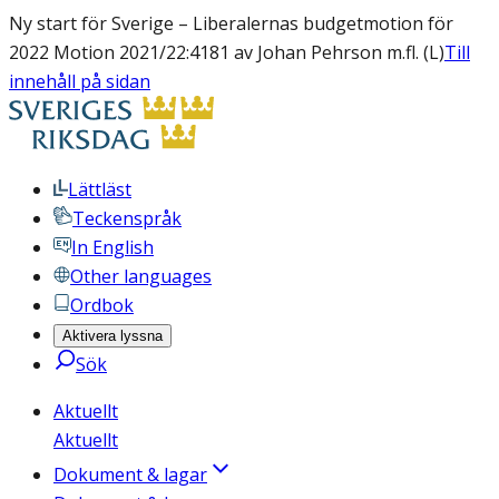
Ny start för Sverige – Liberalernas budgetmotion för
2022 Motion 2021/22:4181 av Johan Pehrson m.fl. (L)
Till
innehåll på sidan
Lättläst
Teckenspråk
In English
Other languages
Ordbok
Aktivera lyssna
Sök
Aktuellt
Aktuellt
Dokument & lagar