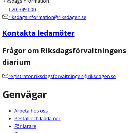
Riksdagsinformation
020-349 000
riksdagsinformation@riksdagen.se
Kontakta ledamöter
Frågor om Riksdagsförvaltningens
diarium
registrator.riksdagsforvaltningen@riksdagen.se
Genvägar
Arbeta hos oss
Beställ och ladda ner
För lärare