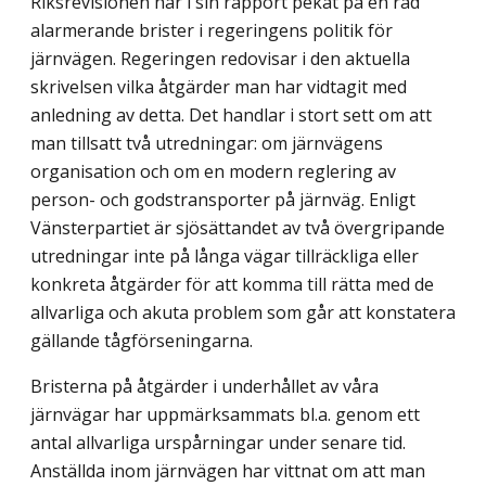
Riksrevisionen har i sin rapport pekat på en rad
alarmerande brister i regeringens politik för
järnvägen. Regeringen redovisar i den aktuella
skrivelsen vilka åtgärder man har vidtagit med
anledning av detta. Det handlar i stort sett om att
man tillsatt två utredningar: om järnvägens
organisation och om en modern reglering av
person- och godstransporter på järnväg. Enligt
Vänsterpartiet är sjösättandet av två övergripande
utredningar inte på långa vägar tillräckliga eller
konkreta åtgärder för att komma till rätta med de
allvarliga och akuta problem som går att konstatera
gällande tågförseningarna.
Bristerna på åtgärder i underhållet av våra
järnvägar har uppmärksammats bl.a. genom ett
antal allvarliga urspårningar under senare tid.
Anställda inom järnvägen har vittnat om att man