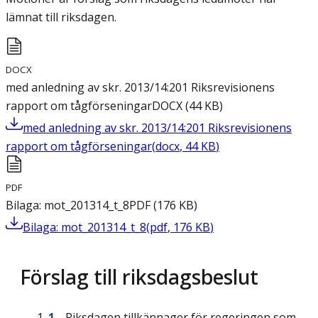
lämnat till riksdagen.
DOCX
med anledning av skr. 2013/14:201 Riksrevisionens
rapport om tågförseningar
DOCX
(
44
KB
)
med anledning av skr. 2013/14:201 Riksrevisionens
rapport om tågförseningar
(
docx
,
44
KB
)
PDF
Bilaga: mot_201314_t_8
PDF
(
176
KB
)
Bilaga: mot_201314_t_8
(
pdf
,
176
KB
)
Förslag till riksdagsbeslut
Riksdagen tillkännager för regeringen som