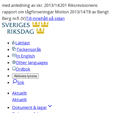
med anledning av skr. 2013/14:201 Riksrevisionens
rapport om tågförseningar Motion 2013/14:T8 av Bengt
Berg m.fl. (V)
Till innehåll på sidan
Lättläst
Teckenspråk
In English
Other languages
Ordbok
Aktivera lyssna
Sök
Aktuellt
Aktuellt
Dokument & lagar