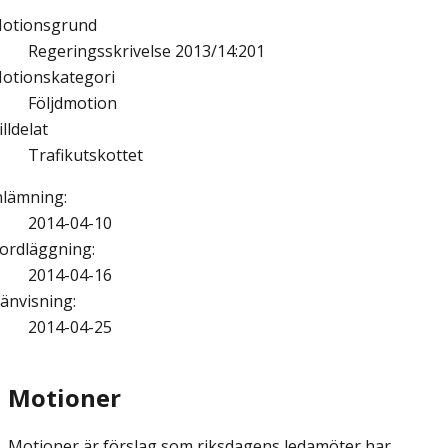
otionsgrund
Regeringsskrivelse 2013/14:201
otionskategori
Följdmotion
illdelat
Trafikutskottet
nlämning
:
2014-04-10
ordläggning
:
2014-04-16
änvisning
:
2014-04-25
Motioner
Motioner är förslag som riksdagens ledamöter har