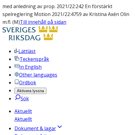
med anledning av prop. 2021/22:242 En förstärkt
spelreglering Motion 2021/22:4759 av Kristina Axén Olin
m.fl. (M)
Till innehåll på sidan
Lättläst
Teckenspråk
In English
Other languages
Ordbok
Aktivera lyssna
Sök
Aktuellt
Aktuellt
Dokument & lagar