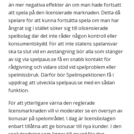
än mer negativa effekter än om man hade fortsatt
att spela på den licensierade marknaden. Detta då
spelare för att kunna fortsätta spela om man har
ångrat sig i stället söker sig till olicensierade
spelbolag där det inte råder någon kontroll eller
konsumentskydd. För att inte statens spelansvar
ska ta slut vid en avstängning bör alla som stänger
av sig via spelpaus.se få en snabb kontakt för
rådgiv­ning och vidare stöd vid spelproblem eller
spelmissbruk. Därför bör Spelinspektionen få i
uppdrag att utveckla spelpaus.se med en sådan
funktion.
För att ytterligare värna den reglerade
licensmarknaden vill vi moderater se en över­syn av
bonusar på spelområdet. I dag är licensbolagen
enbart tillåtna att ge bonusar till nya kunder. I den
spelutredning som ligger till grund för den