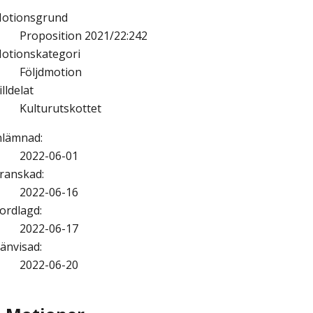
otionsgrund
Proposition 2021/22:242
otionskategori
Följdmotion
illdelat
Kulturutskottet
nlämnad
:
2022-06-01
ranskad
:
2022-06-16
ordlagd
:
2022-06-17
änvisad
:
2022-06-20