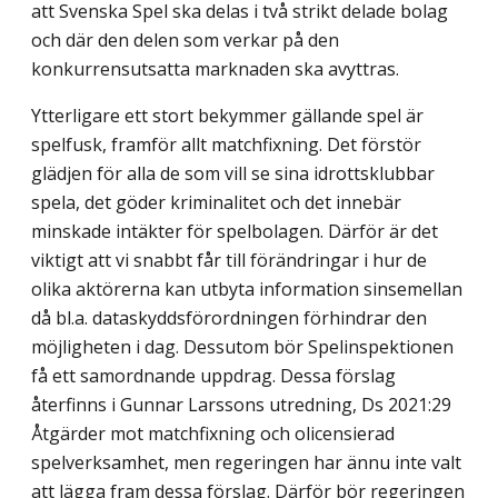
att Svenska Spel ska delas i två strikt delade bolag
och där den delen som verkar på den
konkurrensutsatta marknaden ska avyttras.
Ytterligare ett stort bekymmer gällande spel är
spelfusk, framför allt matchfixning. Det förstör
glädjen för alla de som vill se sina idrottsklubbar
spela, det göder krimi­nalitet och det innebär
minskade intäkter för spelbolagen. Därför är det
viktigt att vi snabbt får till förändringar i hur de
olika aktörerna kan utbyta information sinsemellan
då bl.a. dataskyddsförordningen förhindrar den
möjligheten i dag. Dessutom bör Spelinspektionen
få ett samordnande uppdrag. Dessa förslag
återfinns i Gunnar Larssons utredning, Ds 2021:29
Åtgärder mot matchfixning och olicensierad
spelverk­samhet, men regeringen har ännu inte valt
att lägga fram dessa förslag. Därför bör regeringen