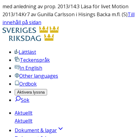
med anledning av prop. 2013/14:3 Läsa för livet Motion
2013/14:Kr7 av Gunilla Carlsson i Hisings Backa m.fl. (S)
Till
innehåll på sidan
Lättläst
Teckenspråk
In English
Other languages
Ordbok
Aktivera lyssna
Sök
Aktuellt
Aktuellt
Dokument & lagar