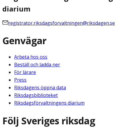
diarium
registrator.riksdagsforvaltningen@riksdagen.se
Genvägar
Arbeta hos oss
Beställ och ladda ner
För lärare
Press
Riksdagens öppna data
Riksdagsbiblioteket
Riksdagsförvaltningens diarium
Följ Sveriges riksdag