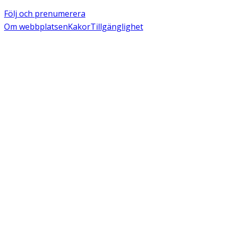
Följ och prenumerera
Om webbplatsen
Kakor
Tillgänglighet