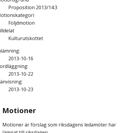
Proposition 2013/14:3
otionskategori
Följdmotion
illdelat
Kulturutskottet
nlämning
:
2013-10-16
ordläggning
:
2013-10-22
änvisning
:
2013-10-23
Motioner
Motioner är förslag som riksdagens ledamöter har
lämnat till riksdagen.