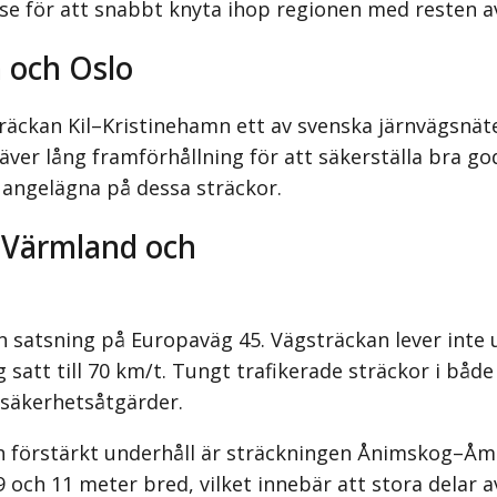
lse för att snabbt knyta ihop regionen med resten a
 och Oslo
räckan Kil–Kristinehamn ett av svenska järnvägsnät
äver lång framförhållning för att säkerställa bra g
 angelägna på dessa sträckor.
 Värmland och
en satsning på Europaväg 45. Vägsträckan lever inte
att till 70 km/t. Tungt trafikerade sträckor i både
 säkerhetsåtgärder.
förstärkt underhåll är sträckningen Ånimskog–Åmål
9 och 11 meter bred, vilket innebär att stora delar 