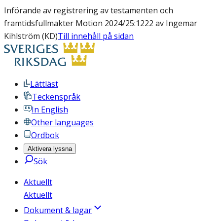
Införande av registrering av testamenten och
framtidsfullmakter Motion 2024/25:1222 av Ingemar
Kihlström (KD)
Till innehåll på sidan
Lättläst
Teckenspråk
In English
Other languages
Ordbok
Aktivera lyssna
Sök
Aktuellt
Aktuellt
Dokument & lagar