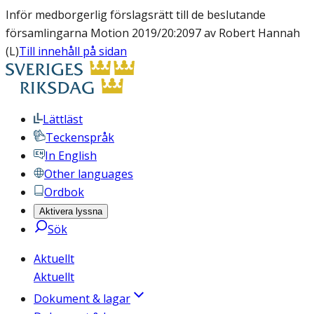
Inför medborgerlig förslagsrätt till de beslutande
församlingarna Motion 2019/20:2097 av Robert Hannah
(L)
Till innehåll på sidan
Lättläst
Teckenspråk
In English
Other languages
Ordbok
Aktivera lyssna
Sök
Aktuellt
Aktuellt
Dokument & lagar