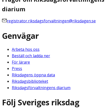
diarium
registrator.riksdagsforvaltningen@riksdagen.se
Genvägar
Arbeta hos oss
Beställ och ladda ner
För lärare
Press
Riksdagens öppna data
Riksdagsbiblioteket
Riksdagsförvaltningens diarium
Följ Sveriges riksdag