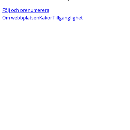
Följ och prenumerera
Om webbplatsen
Kakor
Tillgänglighet