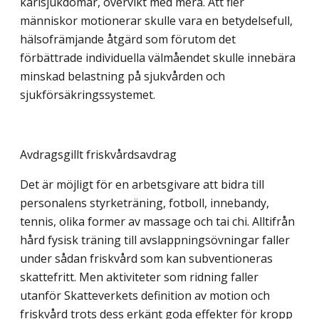
kärlsjukdomar, övervikt med mera. Att fler
människor motionerar skulle vara en betydelsefull,
hälsofrämjande åtgärd som förutom det
förbättrade individuella välmåendet skulle innebära
minskad belastning på sjukvården och
sjukförsäkringssystemet.
Avdragsgillt friskvårdsavdrag
Det är möjligt för en arbetsgivare att bidra till
personalens styrketräning, fotboll, innebandy,
tennis, olika former av massage och tai chi. Alltifrån
hård fysisk träning till avslappningsövningar faller
under sådan friskvård som kan subventioneras
skattefritt. Men aktiviteter som ridning faller
utanför Skatteverkets definition av motion och
friskvård trots dess erkänt goda effekter för kropp