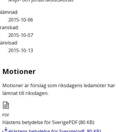
nlämnad
:
2015-10-06
ranskad
:
2015-10-07
änvisad
:
2015-10-13
Motioner
Motioner är förslag som riksdagens ledamöter har
lämnat till riksdagen.
PDF
Hästens betydelse för Sverige
PDF
(
80
KB
)
Hästens betydelse för Sverige
(
pdf
,
80
KB
)