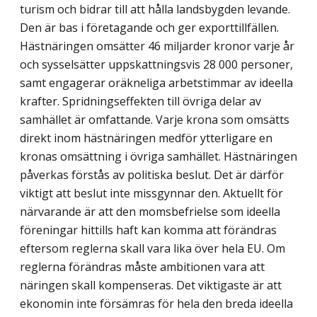
turism och bidrar till att hålla landsbygden levande.
Den är bas i företagande och ger exporttillfällen.
Hästnäringen omsätter 46 miljarder kronor varje år
och sysselsätter uppskattningsvis 28 000 personer,
samt engagerar oräkneliga arbetstimmar av ideella
krafter. Spridningseffekten till övriga delar av
samhället är omfattande. Varje krona som omsätts
direkt inom hästnäringen medför ytterligare en
kronas omsättning i övriga samhället. Hästnäringen
påverkas förstås av politiska beslut. Det är därför
viktigt att beslut inte missgynnar den. Aktuellt för
närvarande är att den momsbefrielse som ideella
föreningar hittills haft kan komma att förändras
eftersom reglerna skall vara lika över hela EU. Om
reglerna förändras måste ambitionen vara att
näringen skall kompenseras. Det viktigaste är att
ekonomin inte försämras för hela den breda ideella