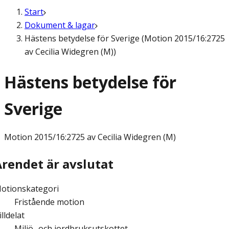
Start
Dokument & lagar
Hästens betydelse för Sverige (Motion 2015/16:2725
av Cecilia Widegren (M))
Hästens betydelse för
Sverige
Motion
2015/16:2725 av Cecilia Widegren (M)
Ärendet är avslutat
otionskategori
Fristående motion
illdelat
Miljö- och jordbruksutskottet