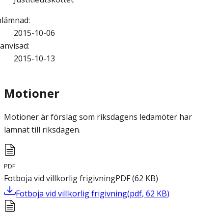
nlämnad
:
2015-10-06
änvisad
:
2015-10-13
Motioner
Motioner är förslag som riksdagens ledamöter har
lämnat till riksdagen.
PDF
Fotboja vid villkorlig frigivning
PDF
(
62
KB
)
Fotboja vid villkorlig frigivning
(
pdf
,
62
KB
)