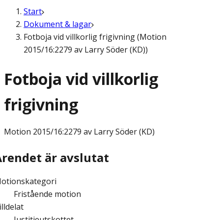
Start
Dokument & lagar
Fotboja vid villkorlig frigivning (Motion
2015/16:2279 av Larry Söder (KD))
Fotboja vid villkorlig
frigivning
Motion
2015/16:2279 av Larry Söder (KD)
Ärendet är avslutat
otionskategori
Fristående motion
illdelat
Justitieutskottet