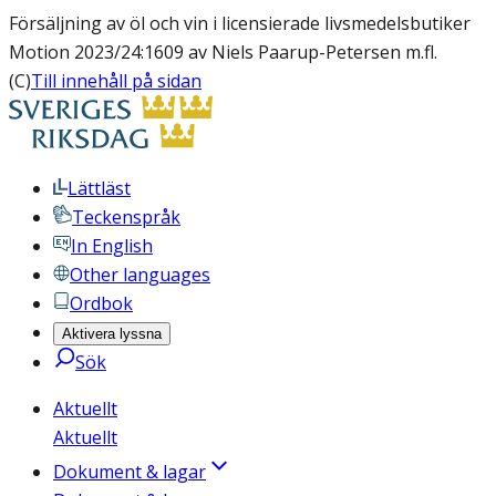
Försäljning av öl och vin i licensierade livsmedelsbutiker
Motion 2023/24:1609 av Niels Paarup-Petersen m.fl.
(C)
Till innehåll på sidan
Lättläst
Teckenspråk
In English
Other languages
Ordbok
Aktivera lyssna
Sök
Aktuellt
Aktuellt
Dokument & lagar