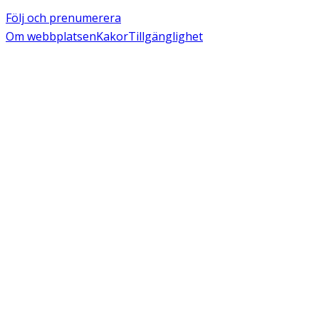
Följ och prenumerera
Om webbplatsen
Kakor
Tillgänglighet