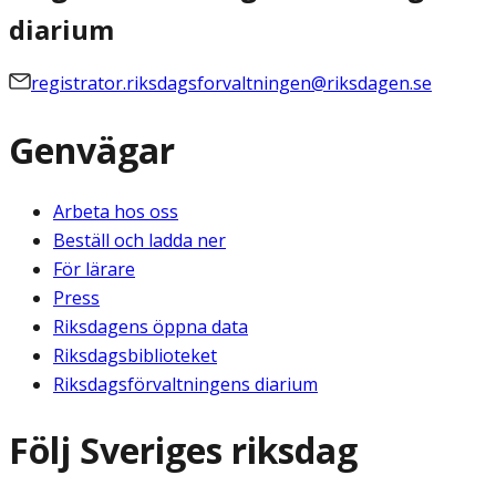
diarium
registrator.riksdagsforvaltningen@riksdagen.se
Genvägar
Arbeta hos oss
Beställ och ladda ner
För lärare
Press
Riksdagens öppna data
Riksdagsbiblioteket
Riksdagsförvaltningens diarium
Följ Sveriges riksdag