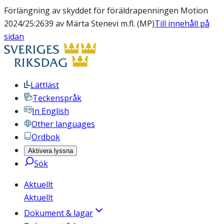
Förlängning av skyddet för föräldrapenningen Motion
2024/25:2639 av Märta Stenevi m.fl. (MP)
Till innehåll på
sidan
Lättläst
Teckenspråk
In English
Other languages
Ordbok
Aktivera lyssna
Sök
Aktuellt
Aktuellt
Dokument & lagar