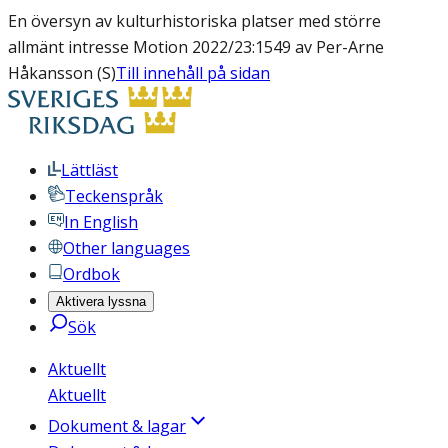
En översyn av kulturhistoriska platser med större
allmänt intresse Motion 2022/23:1549 av Per-Arne
Håkansson (S)
Till innehåll på sidan
Lättläst
Teckenspråk
In English
Other languages
Ordbok
Aktivera lyssna
Sök
Aktuellt
Aktuellt
Dokument & lagar