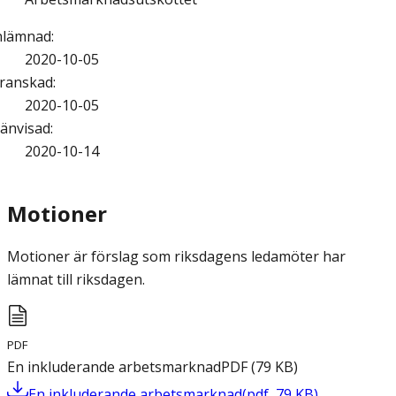
nlämnad
:
2020-10-05
ranskad
:
2020-10-05
änvisad
:
2020-10-14
Motioner
Motioner är förslag som riksdagens ledamöter har
lämnat till riksdagen.
PDF
En inkluderande arbetsmarknad
PDF
(
79
KB
)
En inkluderande arbetsmarknad
(
pdf
,
79
KB
)