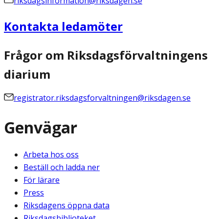
riksdagsinformation@riksdagen.se
Kontakta ledamöter
Frågor om Riksdagsförvaltningens
diarium
registrator.riksdagsforvaltningen@riksdagen.se
Genvägar
Arbeta hos oss
Beställ och ladda ner
För lärare
Press
Riksdagens öppna data
Riksdagsbiblioteket