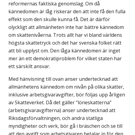
reformernas faktiska genomslag. Om då
kännedomen är låg riskerar den att inte få den fulla
effekt som den skulle kunna få. Det är därför
olyckligt att allmänheten inte har bättre kännedom
om skattenivåerna. Trots allt har vi bland världens
högsta skattetryck och det har svenska folket rätt
att bli upplyst om. Den låga kännedomen är inget
mer än ett demokratipro­blem för vilket staten har
ett särskilt ansvar.
Med hänvisning till ovan anser undertecknad att
allmänhetens kännedom om nivån på olika skatter,
inklusive arbetsgivaravgifter, bör följas upp årligen
av Skatteverket. Då det gäller ”löneskatterna”
(arbetsgivaravgifterna) anser undertecknad att
Riksdagsför­valtningen, och andra statliga
myndigheter och verk, bör gå i bräschen och se till
att den avgift som arbetsgivaren betalar in för den