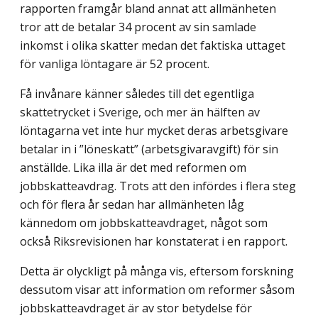
rapporten framgår bland annat att allmänheten
tror att de betalar 34 procent av sin samlade
inkomst i olika skatter medan det faktiska uttaget
för vanliga löntagare är 52 procent.
Få invånare känner således till det egentliga
skattetrycket i Sverige, och mer än hälften av
löntagarna vet inte hur mycket deras arbetsgivare
betalar in i ”löneskatt” (arbetsgivaravgift) för sin
anställde. Lika illa är det med reformen om
jobbskatteavdrag. Trots att den infördes i flera steg
och för flera år sedan har allmänheten låg
kännedom om jobbskatteavdraget, något som
också Riksrevisionen har konstaterat i en rapport.
Detta är olyckligt på många vis, eftersom forskning
dessutom visar att information om reformer såsom
jobbskatteavdraget är av stor betydelse för