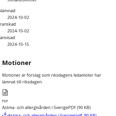
nlämnad
:
2024-10-02
ranskad
:
2024-10-02
änvisad
:
2024-10-15
Motioner
Motioner är förslag som riksdagens ledamöter har
lämnat till riksdagen.
PDF
Astma- och allergivården i Sverige
PDF
(
90
KB
)
Astma- och allergivården i Sverige
(
pdf
,
90
KB
)