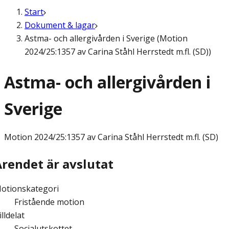
Start
Dokument & lagar
Astma- och allergivården i Sverige (Motion
2024/25:1357 av Carina Ståhl Herrstedt m.fl. (SD))
Astma- och allergivården i
Sverige
Motion
2024/25:1357 av Carina Ståhl Herrstedt m.fl. (SD)
Ärendet är avslutat
otionskategori
Fristående motion
illdelat
Socialutskottet