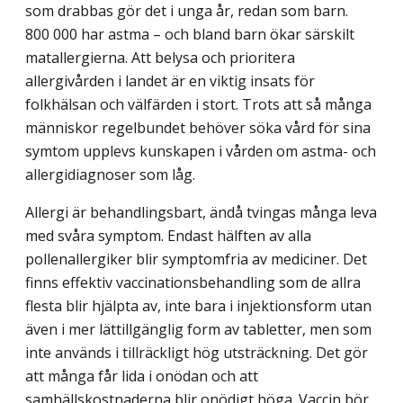
som drabbas gör det i unga år, redan som barn.
800 000 har astma – och bland barn ökar särskilt
matallergierna. Att belysa och prioritera
allergivården i landet är en viktig insats för
folkhälsan och välfärden i stort. Trots att så många
människor regelbundet behöver söka vård för sina
symtom upplevs kunskapen i vården om astma- och
allergidiagnoser som låg.
Allergi är behandlingsbart, ändå tvingas många leva
med svåra symptom.
Endast hälften av alla
pollenallergiker blir symptomfria av mediciner. Det
finns effektiv vaccinationsbehandling som de allra
flesta blir hjälpta av, inte bara i injektionsform utan
även i mer lättillgänglig form av tabletter, men som
inte används i tillräckligt hög utsträckning. Det gör
att många får lida i onödan och att
samhällskostnaderna blir onödigt höga.
Vaccin bör