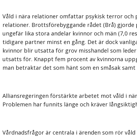
Våld i nära relationer omfattar psykisk terror och
relationer. Brottsförebyggande rådet (Brå) gjorde 
ungefär lika stora andelar kvinnor och män (7,0 resp
tidigare partner minst en gång. Det är dock vanlig
kvinnor blir utsatta för grov misshandel som leder
utsatts för. Knappt fem procent av kvinnorna uppg
man betraktar det som hänt som en småsak samt a
Alliansregeringen förstärkte arbetet mot våld i nära
Problemen har funnits länge och kräver långsiktig
Vårdnadsfrågor är centrala i ärenden som rör våld i