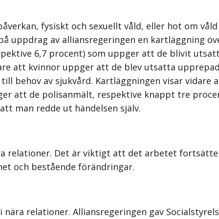
 påverkan, fysiskt och sexuellt våld, eller hot om v
på uppdrag av alliansregeringen en kartläggning över
ektive 6,7 procent) som uppger att de blivit utsatta f
are att kvinnor uppger att de blev utsatta upprepad
 till behov av sjukvård. Kartläggningen visar vidare
er att de polisanmält, respektive knappt tre proce
tt man redde ut händelsen själv.
 relationer. Det är viktigt att det arbetet fortsätter
het och bestående förändringar.
 nära relationer. Alliansregeringen gav Socialstyrel