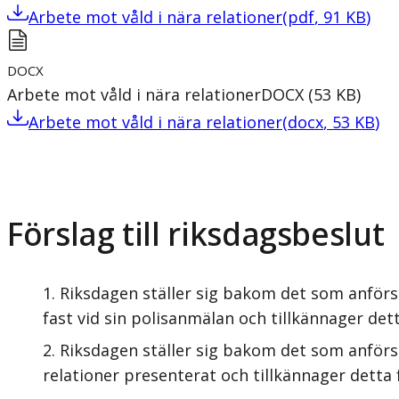
Arbete mot våld i nära relationer
(
pdf
,
91
KB
)
DOCX
Arbete mot våld i nära relationer
DOCX
(
53
KB
)
Arbete mot våld i nära relationer
(
docx
,
53
KB
)
Förslag till riksdagsbeslut
Riksdagen ställer sig bakom det som anförs i
fast vid sin polisanmälan och tillkännager det
Riksdagen ställer sig bakom det som anför
relationer presenterat och tillkännager detta 