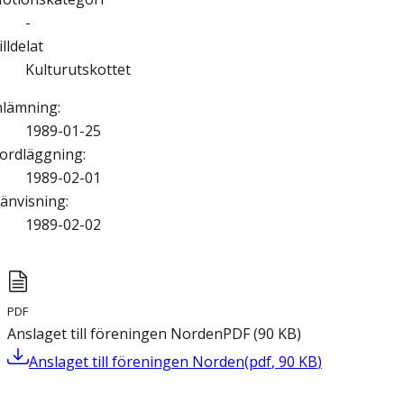
-
illdelat
Kulturutskottet
nlämning
:
1989-01-25
ordläggning
:
1989-02-01
änvisning
:
1989-02-02
PDF
Anslaget till föreningen Norden
PDF
(
90
KB
)
Anslaget till föreningen Norden
(
pdf
,
90
KB
)