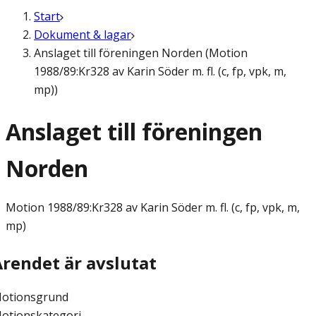
Start
Dokument & lagar
Anslaget till föreningen Norden (Motion
1988/89:Kr328 av Karin Söder m. fl. (c, fp, vpk, m,
mp))
Anslaget till föreningen
Norden
Motion
1988/89:Kr328 av Karin Söder m. fl. (c, fp, vpk, m,
mp)
Ärendet är avslutat
otionsgrund
otionskategori