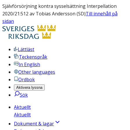
Självförsörjning kontra sysselsättning Interpellation
2020/21:512 av Tobias Andersson (SD)
Till innehåll på
sidan
Lättläst
Teckenspråk
In English
Other languages
Ordbok
Aktivera lyssna
Sök
Aktuellt
Aktuellt
Dokument & lagar