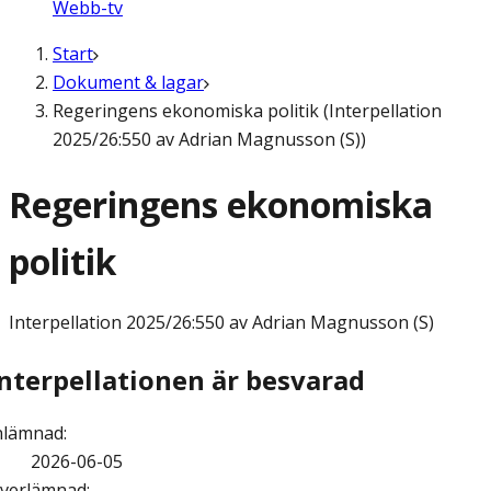
Webb-tv
Start
Dokument & lagar
Regeringens ekonomiska politik (Interpellation
2025/26:550 av Adrian Magnusson (S))
Regeringens ekonomiska
politik
Interpellation
2025/26:550 av Adrian Magnusson (S)
Interpellationen är besvarad
nlämnad
:
2026-06-05
verlämnad
: