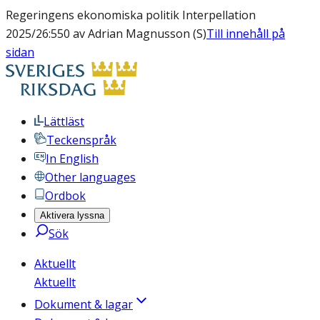
Regeringens ekonomiska politik Interpellation
2025/26:550 av Adrian Magnusson (S)
Till innehåll på
sidan
Lättläst
Teckenspråk
In English
Other languages
Ordbok
Aktivera lyssna
Sök
Aktuellt
Aktuellt
Dokument & lagar