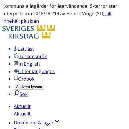
Kommunala åtgärder för återvändande IS-terrorister
Interpellation 2018/19:214 av Henrik Vinge (SD)
Till
innehåll på sidan
Lättläst
Teckenspråk
In English
Other languages
Ordbok
Aktivera lyssna
Sök
Aktuellt
Aktuellt
Dokument & lagar