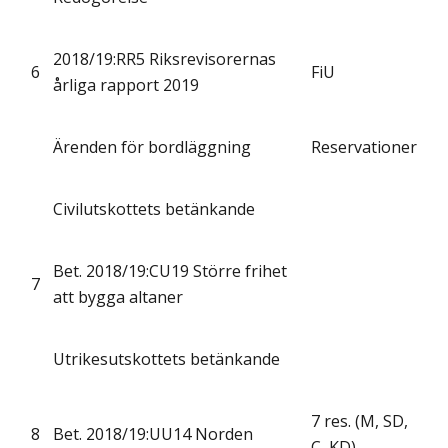
2018/19:RR5 Riksrevisorernas
6
FiU
årliga rapport 2019
Ärenden för bordläggning
Reservationer
Civilutskottets betänkande
Bet. 2018/19:CU19 Större frihet
7
att bygga altaner
Utrikesutskottets betänkande
7 res. (M, SD,
8
Bet. 2018/19:UU14 Norden
C, KD)