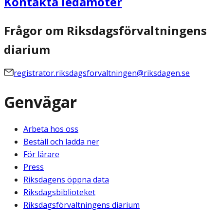
Kontakta ledamöter
Frågor om Riksdagsförvaltningens
diarium
registrator.riksdagsforvaltningen@riksdagen.se
Genvägar
Arbeta hos oss
Beställ och ladda ner
För lärare
Press
Riksdagens öppna data
Riksdagsbiblioteket
Riksdagsförvaltningens diarium