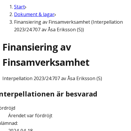
Start
Dokument & lagar
Finansiering av Finsamverksamhet (Interpellation
2023/24:707 av Åsa Eriksson (S))
Finansiering av
Finsamverksamhet
Interpellation
2023/24:707 av Åsa Eriksson (S)
Interpellationen är besvarad
ördröjd
Ärendet var fördröjt
nlämnad
:
2024-04-18