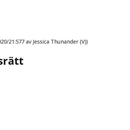
020/21:577 av Jessica Thunander (V))
srätt