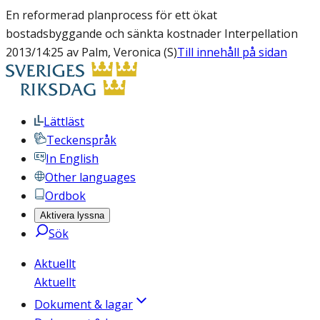
En reformerad planprocess för ett ökat
bostadsbyggande och sänkta kostnader Interpellation
2013/14:25 av Palm, Veronica (S)
Till innehåll på sidan
Lättläst
Teckenspråk
In English
Other languages
Ordbok
Aktivera lyssna
Sök
Aktuellt
Aktuellt
Dokument & lagar