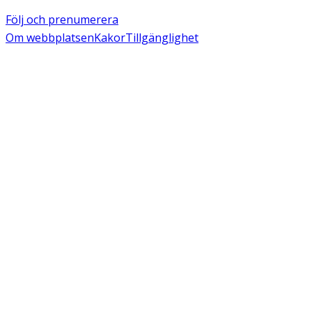
Följ och prenumerera
Om webbplatsen
Kakor
Tillgänglighet