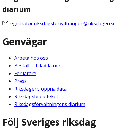
diarium
registrator.riksdagsforvaltningen@riksdagen.se
Genvägar
Arbeta hos oss
Beställ och ladda ner
För lärare
Press
Riksdagens öppna data
Riksdagsbiblioteket
Riksdagsförvaltningens diarium
Följ Sveriges riksdag